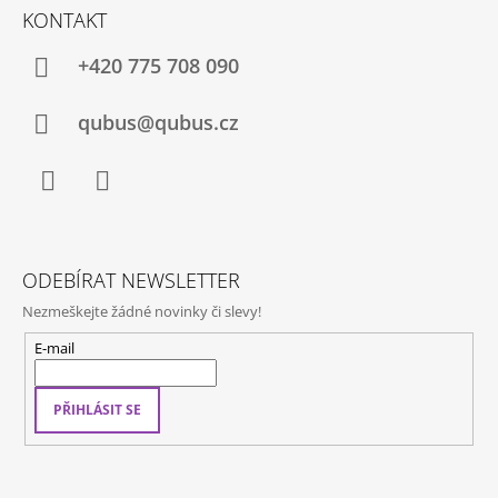
Á
KONTAKT
P
A
+420 775 708 090
T
Í
qubus@qubus.cz
Facebook
Instagram
ODEBÍRAT NEWSLETTER
Nezmeškejte žádné novinky či slevy!
E-mail
PŘIHLÁSIT SE