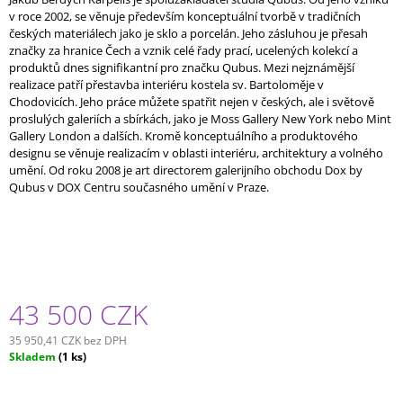
v roce 2002, se věnuje především konceptuální tvorbě v tradičních
českých materiálech jako je sklo a porcelán. Jeho zásluhou je přesah
značky za hranice Čech a vznik celé řady prací, ucelených kolekcí a
produktů dnes signifikantní pro značku Qubus. Mezi nejznámější
realizace patří přestavba interiéru kostela sv. Bartoloměje v
Chodovicích. Jeho práce můžete spatřit nejen v českých, ale i světově
proslulých galeriích a sbírkách, jako je Moss Gallery New York nebo Mint
Gallery London a dalších. Kromě konceptuálního a produktového
designu se věnuje realizacím v oblasti interiéru, architektury a volného
umění. Od roku 2008 je art directorem galerijního obchodu Dox by
Qubus v DOX Centru současného umění v Praze.
43 500 CZK
35 950,41 CZK bez DPH
Měrná
Skladem
(1 ks)
cena: