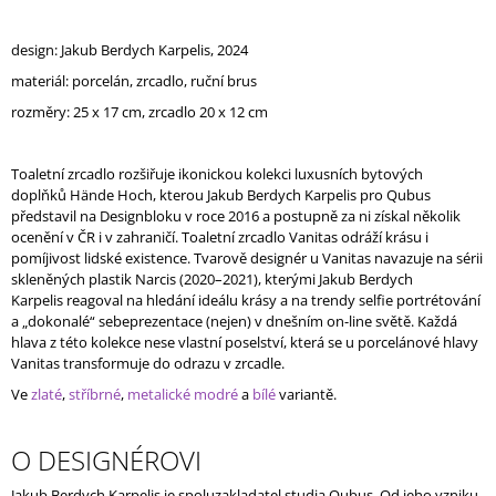
J
E
design: Jakub Berdych Karpelis,
2024
M
E
materiál:
porcelán, zrcadlo,
ruční brus
rozměry: 25 x 17 cm, zrcadlo 20 x 12 cm
UNNAMED
VASE
WITH
Toaletní zrcadlo rozšiřuje ikonickou kolekci
luxusních bytových
LOVE
doplňků
Hände Hoch
,
kterou
Jakub Berdych Karpelis pro
Qubus
/
představil na Designbloku v
roce 2016
a
postupně za ni z
ískal několik
METALLIZED
ocenění v
ČR i v
zahraničí.
Toaletní zrcadlo V
anitas odráží krás
u i
pomíjivost lidské existence.
Tvar
ově
designér u Vanitas navazuje na
sérii
skleněných plastik Narcis (2020
–
2021)
,
kterými
Jakub Berdych
Karpelis
reagoval
na hledání ideálu krásy a na
trendy selfie portrétování
a „dokonalé“ sebeprezentace (nejen) v
dnešním on
-
line
světě. Každá
hlava z
této kolekce nes
e
vlastní poselství,
která se u porcelánové
hlavy
Vanitas transformuje do odrazu v
zrcadle.
Ve
zlaté
,
stříbrné
,
metalické modré
a
bílé
variantě.
O DESIGNÉROVI
Jakub Berdych Karpelis je spoluzakladatel studia Qubus. Od jeho vzniku