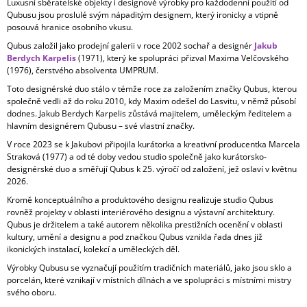
Luxusní sběratelské objekty i designové výrobky pro každodenní použití od
Qubusu jsou proslulé svým nápaditým designem, který ironicky a vtipně
posouvá hranice osobního vkusu.
Qubus založil jako prodejní galerii v roce 2002 sochař a designér
Jakub
Berdych Karpelis
(1971), který ke spolupráci přizval Maxima Velčovského
(1976), čerstvého absolventa UMPRUM.
Toto designérské duo stálo v témže roce za založením značky Qubus, kterou
společně vedli až do roku 2010, kdy Maxim odešel do Lasvitu, v němž působí
dodnes. Jakub Berdych Karpelis zůstává majitelem, uměleckým ředitelem a
hlavním designérem Qubusu – své vlastní značky.
V roce 2023 se k Jakubovi připojila kurátorka a kreativní producentka Marcela
Straková (1977) a od té doby vedou studio společně jako kurátorsko-
designérské duo a směřují Qubus k 25. výročí od založení, jež oslaví v květnu
2026.
Kromě konceptuálního a produktového designu realizuje studio Qubus
rovněž projekty v oblasti interiérového designu a výstavní architektury.
Qubus je držitelem a také autorem několika prestižních ocenění v oblasti
kultury, umění a designu a pod značkou Qubus vznikla řada dnes již
ikonických instalací, kolekcí a uměleckých děl.
Výrobky Qubusu se vyznačují použitím tradičních materiálů, jako jsou sklo a
porcelán, které vznikají v místních dílnách a ve spolupráci s místními mistry
svého oboru.