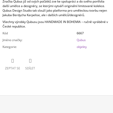
Značka Qubus již od svých počátků zve ke spolupráci a do svého portfolia
další umělce a designéry, se kterými vytváří originální limitované kolekce.
Qubus Design Studio tak slouží jako platforma pro uměleckou tvorbu nejen
Jakuba Berdycha Karpelise, ale i dalších umělců/designérů.
Všechny výrobky Qubusu jsou HANDMADE IN BOHEMIA – ručně vyráběné v
České republice.
Kód
6667
Jméno značky
:
Qubus
Kategorie
:
objekty
ZEPTAT SE
SDÍLET
Z