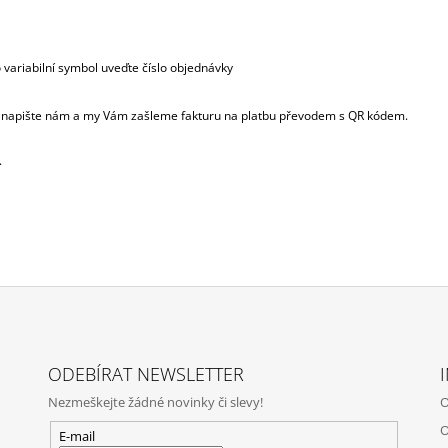
variabilní symbol uveďte číslo objednávky
ří, napište nám a my Vám zašleme fakturu na platbu převodem s QR kódem.
.
ODEBÍRAT NEWSLETTER
Nezmeškejte žádné novinky či slevy!
O
O
E-mail