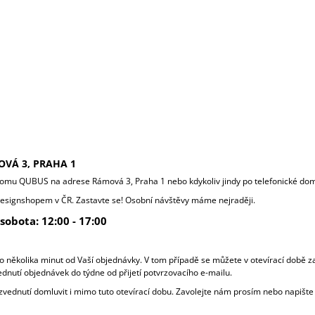
VÁ 3, PRAHA 1
roomu QUBUS na adrese Rámová 3, Praha 1
nebo kdykoliv jindy po telefonické do
 designshopem v ČR. Zastavte se! Osobní návštěvy máme nejraději.
sobota: 12:00 - 17:00
několika minut od Vaší objednávky. V tom případě se můžete v otevírací době zas
ednutí objednávek do týdne od přijetí potvrzovacího e-mailu.
yzvednutí domluvit i mimo tuto otevírací dobu. Zavolejte nám prosím nebo napišt