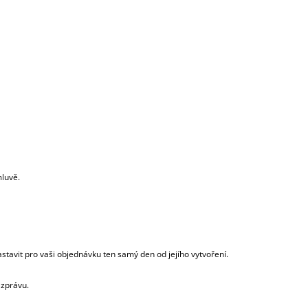
mluvě.
tavit pro vaši objednávku ten samý den od jejího vytvoření.
e zprávu.