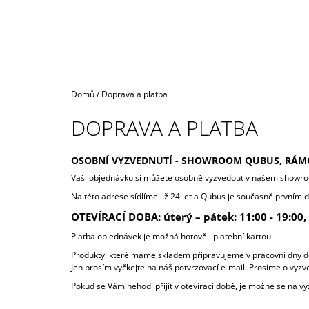
Domů
/
Doprava a platba
DOPRAVA A PLATBA
OSOBNÍ VYZVEDNUTÍ - SHOWROOM QUBUS, RÁMO
Vaši objednávku si můžete osobně vyzvedout v našem show
Na této adrese sídlíme již 24 let a Qubus je současně prvním
OTEVÍRACÍ DOBA: úterý – pátek: 11:00 - 19:00, 
Platba objednávek je možná hotově i platební kartou.
Produkty, které máme skladem připravujeme v pracovní dny do 
Jen prosím vyčkejte na náš potvrzovací e-mail. Prosíme o vyzv
Pokud se Vám nehodí přijít v otevírací době, je možné se na v