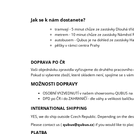
Jak se k nám dostanete?
tramvají - 5 minut chůze ze zastávky Dlouhá tříd
metrem - 10 minut chůze ze zastávky Náměstí Re
autobusem - Qubus je na dohled ze zastávky Ha
pěšky v rámci centra Prahy
DOPRAVA PO ČR
Vaši objednávku zpravidla vyřizujeme do druhého pracovního d
Pokud si vyberete zboží, které skladem není, spojíme se s v
MOŽNOSTI DOPRAVY
OSOBNÍ VYZVEDNUTÍ v našem showroomu QUBUS na a
DPD po ČR i do ZAHRANIČÍ - dle váhy a velikosti balíčku
INTERNATIONAL SHIPPING
YES, we do ship outside Czech Republic. Depending on the dest
Please contact us (
qubus@qubus.cz
)
if you would like to pl
PLATBA