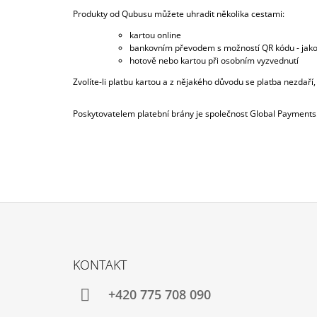
Produkty od Qubusu můžete uhradit několika cestami:
kartou online
bankovním převodem s možností QR kódu - jako 
hotově nebo kartou při osobním vyzvednutí
Zvolíte-li platbu kartou a z nějakého důvodu se platba nezda
Poskytovatelem platební brány je společnost Global Payments
Z
Á
KONTAKT
P
A
+420 775 708 090
T