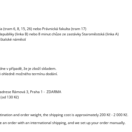
a (tram 6, 8, 15, 26) nebo Právnická fakulta (tram 17)
publiky (linka B) nebo 8 minut chůze ze zastávky Staroměstská (linka A)
štalské náměstí
ne v případě, že je zboží skladem.
ámi ohledně možného termínu dodání.
drese Rámová 3, Praha 1 - ZDARMA
 (od 130 Kč)
ination and order weight, the shipping cost is approximately 200 Kč - 2 000 Kč.
ace an order with an international shipping, and we set up your order manually.