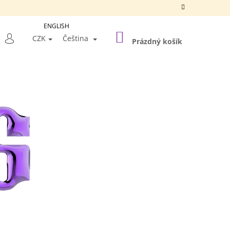
ENGLISH
NÁKUPNÍ
LEDAT
CZK
Čeština
KOŠÍK
Prázdný košík
PŘIHLÁŠENÍ
Následující
A SILVER FRAME