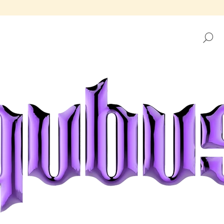
H
CO POTŘEBUJETE NAJÍT?
HLEDAT
DOPORUČUJEME
TÁCEK REPUBLIKA GOLDEN FRAME
TÁCEK REPUBLIK