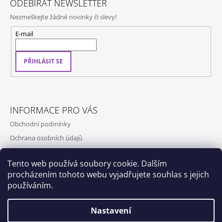
ODEBÍRAT NEWSLETTER
Nezmeškejte žádné novinky či slevy!
E-mail
PŘIHLÁSIT SE
INFORMACE PRO VÁS
Obchodní podmínky
Ochrana osobních údajů
Kontakty
Tento web používá soubory cookie. Dalším
Doprava a platba
procházením tohoto webu vyjadřujete souhlas s jejich
Napište nám
používáním.
Nastavení