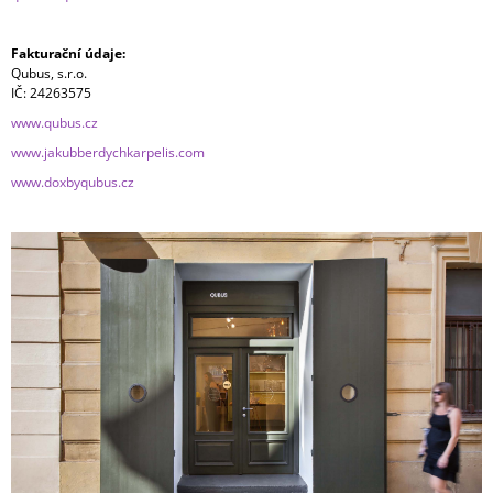
Fakturační údaje:
Qubus, s.r.o.
IČ: 24263575
www.qubus.cz
www.jakubberdychkarpelis.com
www.doxbyqubus.cz