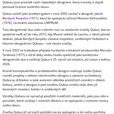
Qubusu jsou proslulé svým nápaditým designem, který ironicky a vtipně
A
posouvá hranice osobního vkusu.
J
Qubus založil jako prodejní galerii v roce 2002 sochař a designér
Jakub
Í
Berdych Karpelis
(1971), který ke spolupráci přizval Maxima Velčovského
(1976), čerstvého absolventa UMPRUM.
T
Toto designérské duo stálo v témže roce za založením značky Qubus, kterou
?
společně vedli až do roku 2010, kdy Maxim odešel do Lasvitu, v němž působí
dodnes. Jakub Berdych Karpelis zůstává majitelem, uměleckým ředitelem a
hlavním designérem Qubusu – své vlastní značky.
V roce 2023 se k Jakubovi připojila kurátorka a kreativní producentka Marcela
Straková (1977) a od té doby vedou studio společně jako kurátorsko-
HLEDAT
designérské duo a směřují Qubus k 25. výročí od založení, jež oslaví v květnu
2026.
Kromě konceptuálního a produktového designu realizuje studio Qubus
rovněž projekty v oblasti interiérového designu a výstavní architektury.
D
Qubus je držitelem a také autorem několika prestižních ocenění v oblasti
O
kultury, umění a designu a pod značkou Qubus vznikla řada dnes již
P
ikonických instalací, kolekcí a uměleckých děl.
O
Výrobky Qubusu se vyznačují použitím tradičních materiálů, jako jsou sklo a
R
porcelán, které vznikají v místních dílnách a ve spolupráci s místními mistry
U
svého oboru.
Č
Značka Qubus již od svých počátků zve ke spolupráci a do svého portfolia
U