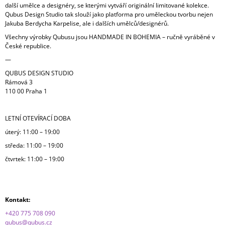
další umělce a designéry, se kterými vytváří originální limitované kolekce.
J
Qubus Design Studio tak slouží jako platforma pro uměleckou tvorbu nejen
E
Jakuba Berdycha Karpelise, ale i dalších umělců/designérů.
M
E
Všechny výrobky Qubusu jsou HANDMADE IN BOHEMIA – ručně vyráběné v
České republice.
UNNAMED
—
VASE
QUBUS DESIGN STUDIO
WITH
Rámová 3
LOVE
110 00 Praha 1
/
METALLIZED
LETNÍ OTEVÍRACÍ DOBA
úterý: 11:00 – 19:00
středa: 11:00 – 19:00
čtvrtek: 11:00 – 19:00
Kontakt:
+420 775 708 090
qubus@qubus.cz