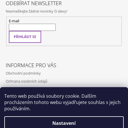
ODEBÍRAT NEWSLETTER
Nezmeškejte žádné novinky či slevy!
E-mail
PŘIHLÁSIT SE
INFORMACE PRO VÁS
Obchodní podmínky
Ochrana osobních údajů
Kontakty
Tento web používá soubory cookie. Dalším
Doprava a platba
procházením tohoto webu vyjadřujete souhlas s jejich
Napište nám
používáním.
Nastavení