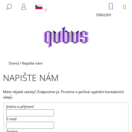
K
Přejít
NÁKUP
M
HLEDAT
na
KOŠÍK
O
PŘIHLÁŠENÍ
ZPĚT
ZPĚT
obsah
ENGLISH
Š
Í
C
K
O
P
O
T
Domů
/
Napište nám
Ř
NAPIŠTE NÁM
E
B
U
Máte nějaké otázky? Zodpovíme je. Prosíme o pečlivé vyplnění kontaktních
údajů.
J
E
Jméno a příjmení
T
E-mail
E
N
Zpráva