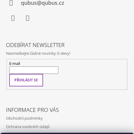
Í
qubus@qubus.cz
J
E
M
E
Facebook
Instagram
HOLÍNKA
/
ODEBÍRAT NEWSLETTER
WATERPROOF
WHITE
Nezmeškejte žádné novinky či slevy!
E-mail
PŘIHLÁSIT SE
INFORMACE PRO VÁS
Obchodní podmínky
Ochrana osobních údajů