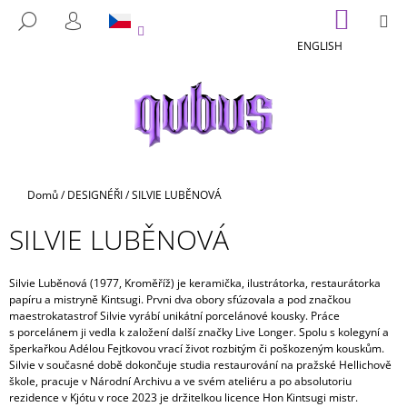
K
Přejít
NÁKUP
M
HLEDAT
na
KOŠÍK
O
PŘIHLÁŠENÍ
ZPĚT
ZPĚT
obsah
ENGLISH
Š
Í
C
K
O
P
O
T
Domů
/
DESIGNÉŘI
/
SILVIE LUBĚNOVÁ
Ř
SILVIE LUBĚNOVÁ
E
B
U
Silvie Luběnová (1977, Kroměříž) je keramička, ilustrátorka, restaurátorka
papíru a mistryně Kintsugi. Prvni dva obory sfúzovala a pod značkou
J
maestrokatastrof Silvie vyrábí unikátní porcelánové kousky. Práce
E
s porcelánem ji vedla k založení další značky Live Longer. Spolu s kolegyní a
šperkařkou Adélou Fejtkovou vrací život rozbitým či poškozeným kouskům.
T
Silvie v současné době dokončuje studia restaurování na pražské Hellichově
E
škole, pracuje v Národní Archivu a ve svém ateliéru a po absolutoriu
rezidence v Kjótu v roce 2023 je držitelkou licence Hon Kintsugi mistr.
N