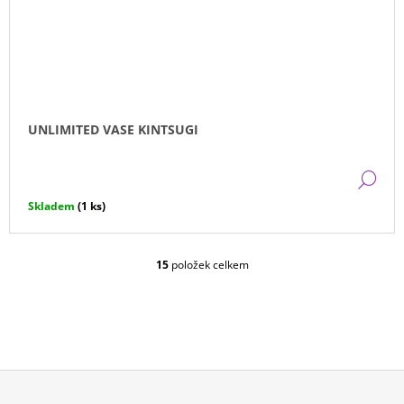
UNLIMITED VASE KINTSUGI
DE
Skladem
(1 ks)
15
položek celkem
O
V
L
Á
D
A
C
Í