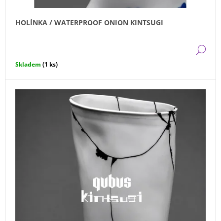
J
E
HOLÍNKA / WATERPROOF ONION KINTSUGI
M
E
DE
FAST
Skladem
(1 ks)
COLLECTION
/
FAST
CUP