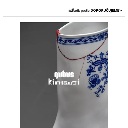
A
Ř
Řadit podle:
DOPORUČUJEME
J
A
V
Í
Z
Ý
T
E
P
?
N
I
Í
S
P
P
R
R
O
HLEDAT
O
D
D
U
U
K
D
K
O
T
T
P
Ů
O
Ů
R
U
Č
U