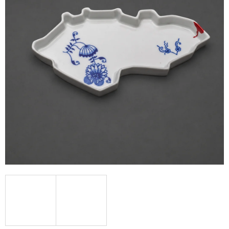
A
J
Í
T
?
HLEDAT
D
O
P
O
R
U
Č
U