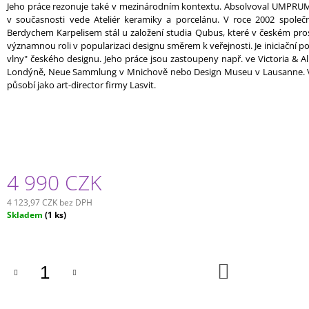
Jeho práce rezonuje také v mezinárodním kontextu. Absolvoval UMPRUM
v současnosti vede Ateliér keramiky a porcelánu. V roce 2002 spole
Berdychem Karpelisem stál u založení studia Qubus, které v českém pros
významnou roli v popularizaci designu směrem k veřejnosti. Je iniciační 
vlny" českého designu. Jeho práce jsou zastoupeny např. ve Victoria & A
Londýně, Neue Sammlung v Mnichově nebo Design Museu v Lausanne. V
působí jako art-director firmy Lasvit.
4 990 CZK
4 123,97 CZK bez DPH
Měrná
Skladem
(1 ks)
cena:
DO
KOŠÍKU