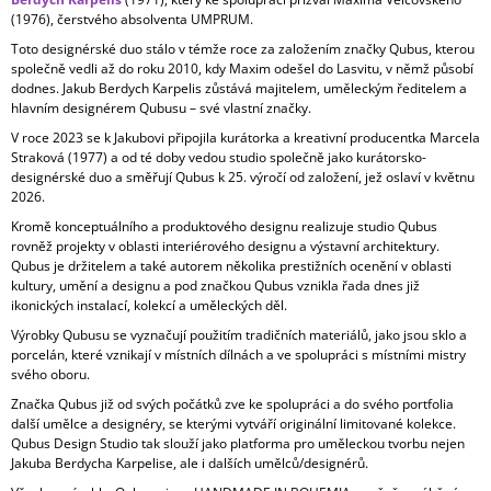
(1976), čerstvého absolventa UMPRUM.
Toto designérské duo stálo v témže roce za založením značky Qubus, kterou
společně vedli až do roku 2010, kdy Maxim odešel do Lasvitu, v němž působí
dodnes. Jakub Berdych Karpelis zůstává majitelem, uměleckým ředitelem a
hlavním designérem Qubusu – své vlastní značky.
V roce 2023 se k Jakubovi připojila kurátorka a kreativní producentka Marcela
Straková (1977) a od té doby vedou studio společně jako kurátorsko-
designérské duo a směřují Qubus k 25. výročí od založení, jež oslaví v květnu
2026.
Kromě konceptuálního a produktového designu realizuje studio Qubus
rovněž projekty v oblasti interiérového designu a výstavní architektury.
Qubus je držitelem a také autorem několika prestižních ocenění v oblasti
kultury, umění a designu a pod značkou Qubus vznikla řada dnes již
ikonických instalací, kolekcí a uměleckých děl.
Výrobky Qubusu se vyznačují použitím tradičních materiálů, jako jsou sklo a
porcelán, které vznikají v místních dílnách a ve spolupráci s místními mistry
svého oboru.
Značka Qubus již od svých počátků zve ke spolupráci a do svého portfolia
další umělce a designéry, se kterými vytváří originální limitované kolekce.
Qubus Design Studio tak slouží jako platforma pro uměleckou tvorbu nejen
Jakuba Berdycha Karpelise, ale i dalších umělců/designérů.