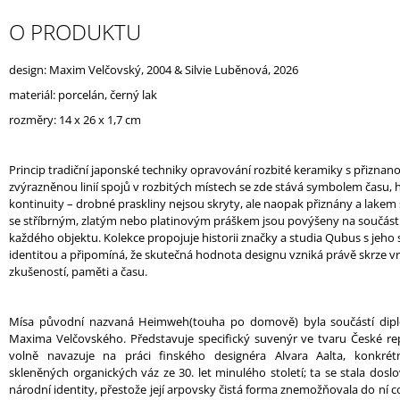
J
O PRODUKTU
E
M
E
design: Maxim Velčovský, 2004 & Silvie Luběnová, 2026
materiál: porcelán, černý lak
UNNAMED
rozměry: 14 x 26 x 1,7 cm
VASE
WITH
PINK
LOVE
Princip tradiční japonské techniky opravování rozbité keramiky s přiznan
/
zvýrazněnou linií spojů v rozbitých místech se zde stává symbolem času,
WHITE
kontinuity – drobné praskliny nejsou skryty, ale naopak přiznány a lak
se stříbrným, zlatým nebo platinovým práškem jsou povýšeny na součást
každého objektu. Kolekce propojuje historii značky a studia Qubus s jeh
identitou a připomíná, že skutečná hodnota designu vzniká právě skrze vr
zkušeností, paměti a času.
Mísa původní nazvaná Heimweh
(touha
po domově) byla součástí dip
Maxima Velčovského. Představuje specifický suvenýr ve tvaru České rep
volně navazuje na práci finského designéra Alvara Aalta, konkrétn
skleněných organických váz ze 30. let minulého století; ta se stala dos
národní identity, přestože její arpovsky čistá forma znemožňovala do ní co