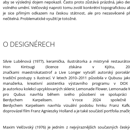
aby se výsledný dojem nepokazil. Často proto zůstává prázdná, jako des
volného umění. Velčovský naproti tomu zvolil konkrétní topografickou ab
je sice přímým odkazem na českou státnost, ale pro nezasvěcené př
nečitelná. Problematické využití je totožné.
O DESIGNÉRECH
Silvie
Luběnová
(1977),
keramička, ilustrátorka a mistryně restauráto
Hon
Kintsugi
(licence získána v Kjótu, 20
značkami
maestrokatastrof
a
Live
Longer
vytváří autorský porcelá
tradiční postupy s ilustrací. V letech 2010–2011 působila v
Qubusu
jak
manažerka, kreativní asistentka výstavního programu v DOX
Je
autork
ou
kolekcí
upcyklovaných
sklenic
Lemonade
Flower
,
Lemonade
pro
Qubus
navrhla během svého působení ve spolupráci
Berdychem
Karpelisem
.
V roce 2024 společně 
Berdychem
Karpelisem
navrhla vizuální podobu hrnku
Franz Kafk
doprovázel film
Franz
Agnieszky
Holland
a je také součástí portfolia značk
Maxim Velčovský (1976) je jedním z nejvýraznějších současných český