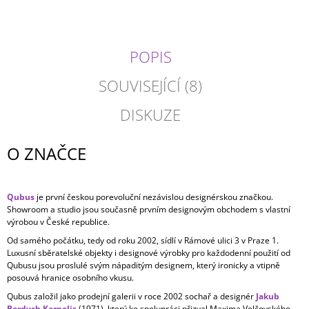
POPIS
SOUVISEJÍCÍ (8)
DISKUZE
O ZNAČCE
Qubus
je první českou porevoluční nezávislou designérskou značkou.
Showroom a studio jsou současně prvním designovým obchodem s vlastní
výrobou v České republice.
Od samého počátku, tedy od roku 2002, sídlí v Rámové ulici 3 v Praze 1.
Luxusní sběratelské objekty i designové výrobky pro každodenní použití od
Qubusu jsou proslulé svým nápaditým designem, který ironicky a vtipně
posouvá hranice osobního vkusu.
Qubus založil jako prodejní galerii v roce 2002 sochař a designér
Jakub
Berdych Karpelis
(1971), který ke spolupráci přizval Maxima Velčovského