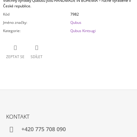
Všechny výrobky Qubusu jsou HANDMADE IN BOHEMIA – ručně vyráběné v
České republice.
Kód
7982
Jméno značky
:
Qubus
Kategorie
:
Qubus Kintsugi
ZEPTAT SE
SDÍLET
Z
Á
KONTAKT
P
A
+420 775 708 090