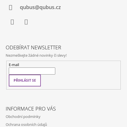
T
Í
qubus@qubus.cz
Facebook
Instagram
ODEBÍRAT NEWSLETTER
Nezmeškejte žádné novinky či slevy!
E-mail
PŘIHLÁSIT SE
INFORMACE PRO VÁS
Obchodní podmínky
Ochrana osobních údajů