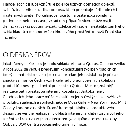
Hände Hoch čili ruce vzhůru je kolekce užitých domácích objektů,
J
svícnů, toaletního zrcadla, podnosu, která pokračuje sérií stolních i
E
nástěnných světel. Porcelánové ruce tu na prsteníčku žonglují s
M
podnosem nebo nastavují zrcadlo, v případě svícnu může majitel
E
definovat vzkaz počtem svíček. Kolekce odkazuje na estetiku zaniklého
světa klaunů a eskamotérů z cirkusového prostředí obrazů Františka
UNNAMED
Tichého.
VASE
WITH
PINK
O DESIGNÉROVI
LOVE
/
Jakub Berdych Karpelis je spoluzakladatel studia Qubus. Od jeho vzniku
WHITE
v roce 2002, se věnuje především konceptuální tvorbě v tradičních
českých materiálech jako je sklo a porcelán. Jeho zásluhou je přesah
značky za hranice Čech a vznik celé řady prací, ucelených kolekcí a
produktů dnes signifikantní pro značku Qubus. Mezi nejznámější
realizace patří přestavba interiéru kostela sv. Bartoloměje v
Chodovicích. Jeho práce můžete spatřit nejen v českých, ale i světově
proslulých galeriích a sbírkách, jako je Moss Gallery New York nebo Mint
Gallery London a dalších. Kromě konceptuálního a produktového
designu se věnuje realizacím v oblasti interiéru, architektury a volného
umění. Od roku 2008 je art directorem galerijního obchodu Dox by
Qubus v DOX Centru současného umění v Praze.