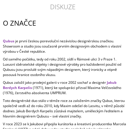
DISKUZE
O ZNAČCE
Qubus
je první českou porevoluční nezávislou designérskou značkou.
Showroom a studio jsou současně prvním designovým obchodem s vlastní
výrobou v České republice.
Od samého počátku, tedy od roku 2002, sídlí v Rámové ulici 3 v Praze 1.
Luxusní sběratelské objekty i designové výrobky pro každodenní použití od
Qubusu jsou proslulé svým nápaditým designem, který ironicky a vtipně
posouvá hranice osobního vkusu.
Qubus založil jako prodejní galerii v roce 2002 sochař a designér
Jakub
Berdych Karpelis
(1971), který ke spolupráci přizval Maxima Velčovského
(1976), čerstvého absolventa UMPRUM.
Toto designérské duo stálo v témže roce za založením značky Qubus, kterou
společně vedli až do roku 2010, kdy Maxim odešel do Lasvitu, v němž působí
dodnes. Jakub Berdych Karpelis zůstává majitelem, uměleckým ředitelem a
hlavním designérem Qubusu – své vlastní značky.
V roce 2023 se k Jakubovi připojila kurátorka a kreativní producentka Marcela