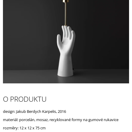
A
J
Í
T
?
HLEDAT
D
O PRODUKTU
O
P
O
design: Jakub Berdych Karpelis,
2016
R
materiál: p
U
orcelán
,
mosaz, recyklované formy na gumové rukavice
Č
rozměry:
12 x 12 x 75 cm
U