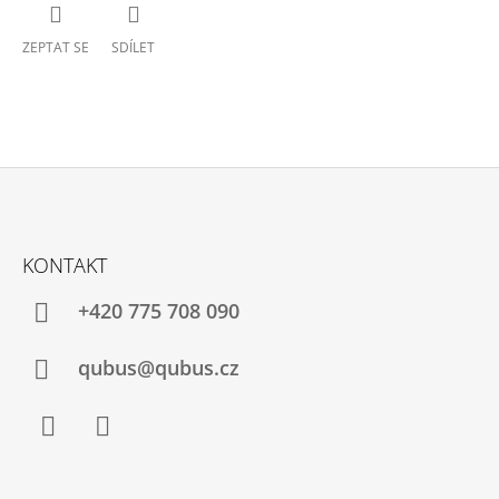
ZEPTAT SE
SDÍLET
Z
Á
KONTAKT
P
A
+420 775 708 090
T
Í
qubus@qubus.cz
Facebook
Instagram