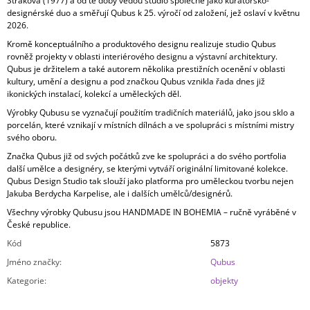
Straková (1977) a od té doby vedou studio společně jako kurátorsko-
designérské duo a směřují Qubus k 25. výročí od založení, jež oslaví v květnu
2026.
Kromě konceptuálního a produktového designu realizuje studio Qubus
rovněž projekty v oblasti interiérového designu a výstavní architektury.
Qubus je držitelem a také autorem několika prestižních ocenění v oblasti
kultury, umění a designu a pod značkou Qubus vznikla řada dnes již
ikonických instalací, kolekcí a uměleckých děl.
Výrobky Qubusu se vyznačují použitím tradičních materiálů, jako jsou sklo a
porcelán, které vznikají v místních dílnách a ve spolupráci s místními mistry
svého oboru.
Značka Qubus již od svých počátků zve ke spolupráci a do svého portfolia
další umělce a designéry, se kterými vytváří originální limitované kolekce.
Qubus Design Studio tak slouží jako platforma pro uměleckou tvorbu nejen
Jakuba Berdycha Karpelise, ale i dalších umělců/designérů.
Všechny výrobky Qubusu jsou HANDMADE IN BOHEMIA – ručně vyráběné v
České republice.
Kód
5873
Jméno značky
:
Qubus
Kategorie
:
objekty