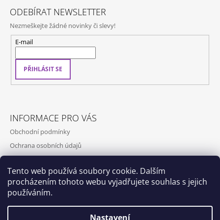
ODEBÍRAT NEWSLETTER
Nezmeškejte žádné novinky či slevy!
E-mail
PŘIHLÁSIT SE
INFORMACE PRO VÁS
Obchodní podmínky
Ochrana osobních údajů
Kontakty
Tento web používá soubory cookie. Dalším
Doprava a platba
procházením tohoto webu vyjadřujete souhlas s jejich
Napište nám
používáním.
Nastavení