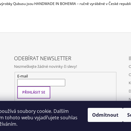
výrobky Qubusu jsou HANDMADE IN BOHEMIA – ručně vyráběné v České republi
ODEBÍRAT NEWSLETTER
Nezmeškejte žádné novinky či slevy!
O
O
E-mail
K
D
PŘIHLÁSIT SE
N
používá soubory cookie. Dalším
Odmítnout
S
m tohoto webu vyjadřujete souhlas
užíváním.
Dox by Qubus
Qubus