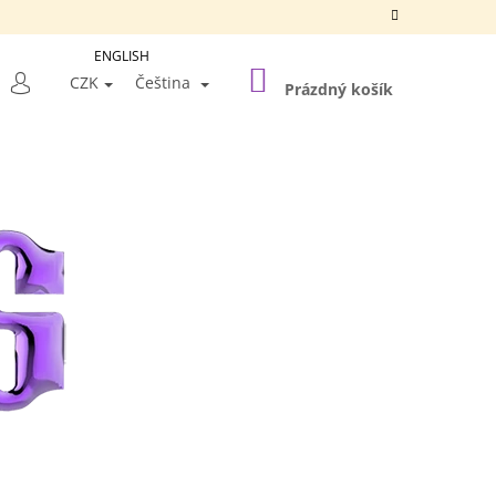
ENGLISH
NÁKUPNÍ
LEDAT
CZK
Čeština
KOŠÍK
Prázdný košík
PŘIHLÁŠENÍ
Následující
A SILVER FRAME