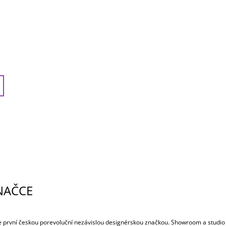
NAČCE
e první českou porevoluční nezávislou designérskou značkou. Showroom a studio