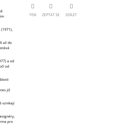
ké
TISK
ZEPTAT SE
SDÍLET
tým
s
(1971),
i až do
ůstává
977) a od
očí od
lasti
nes již
 vznikají
esignéry,
orma pro