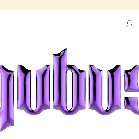
H
CO POTŘEBUJETE NAJÍT?
HLEDAT
DOPORUČUJEME
TÁCEK REPUBLIKA GOLDEN FRAME
TÁCEK REPUBLIK