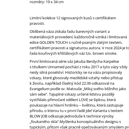
rozměry: 19 x 34 cm
Limitní kolekce 12 signovaných kusů s certifikátem
pravosti.
Oblíbená váza získala řadu barevných variant a
materiálových provedení, každoročně vzniká i limitovaná
edice GOLDEN TOUCH s ručně psaným zlatým textem,
certifikátem pravosti a signaturou autora. V roce 2024 je t
řada kouřových křišťálových váz tzv. brown smoke.
První limitovaná série váz Jakuba Berdycha Karpelise
s titulkem Unnamed pochází z roku 2017 a tyto vázy vždy
nesly silná poselství. Historicky se na vázu propisovaly
vzkazy, které glosovaly mezilidské vztahy nebo přístup
k životu, například číselný kód 22:39 odkazoval na
Evangelium podle sv. Matouše „Miluj svého bližního jako
sám sebe“. Tajuplné vzkazy určené lidstvu později
vystřídalo přímočaré sdělení LOVE se šipkou, která
poukazuje na hlavní hrdinku – květinu, která zastupuje
přírodu, o kterou tu v první řadě jde! Varianta s textem
BLOW JOB odkazuje jednoduše k technice výroby
„foukaného skla“.
Myšlenka konceptuálního designu s
typickým, přitom však pracně opečovávaným smyslem pr