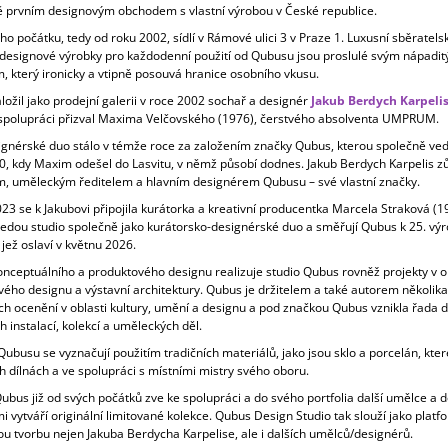
 prvním designovým obchodem s vlastní výrobou v České republice.
 počátku, tedy od roku 2002, sídlí v Rámové ulici 3 v Praze 1. Luxusní sběratels
i designové výrobky pro každodenní použití od Qubusu jsou proslulé svým nápadi
, který ironicky a vtipně posouvá hranice osobního vkusu.
ožil jako prodejní galerii v roce 2002 sochař a designér
Jakub Berdych Karpeli
 spolupráci přizval Maxima Velčovského (1976), čerstvého absolventa UMPRUM.
ignérské duo stálo v témže roce za založením značky Qubus, kterou společně vedl
0, kdy Maxim odešel do Lasvitu, v němž působí dodnes. Jakub Berdych Karpelis z
m, uměleckým ředitelem a hlavním designérem Qubusu – své vlastní značky.
23 se k Jakubovi připojila kurátorka a kreativní producentka Marcela Straková (1
vedou studio společně jako kurátorsko-designérské duo a směřují Qubus k 25. výr
 jež oslaví v květnu 2026.
nceptuálního a produktového designu realizuje studio Qubus rovněž projekty v ob
vého designu a výstavní architektury. Qubus je držitelem a také autorem několika
ch ocenění v oblasti kultury, umění a designu a pod značkou Qubus vznikla řada d
h instalací, kolekcí a uměleckých děl.
ubusu se vyznačují použitím tradičních materiálů, jako jsou sklo a porcelán, které
h dílnách a ve spolupráci s místními mistry svého oboru.
bus již od svých počátků zve ke spolupráci a do svého portfolia další umělce a d
i vytváří originální limitované kolekce. Qubus Design Studio tak slouží jako platf
u tvorbu nejen Jakuba Berdycha Karpelise, ale i dalších umělců/designérů.