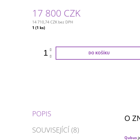
17 800 CZK
14 710,74 CZK bez DPH
Měrná
1
(1 ks)
cena:
DO KOŠÍKU
POPIS
O Z
SOUVISEJÍCÍ (8)
Qubus
j