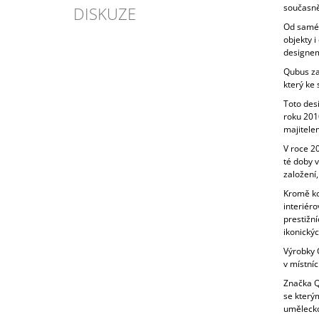
současně
DISKUZE
Od samého
objekty 
designem
Qubus zal
který ke
Toto des
roku 201
majitele
V roce 20
té doby 
založení,
Kromě ko
interiéro
prestižní
ikonickýc
Výrobky Q
v místníc
Značka Qu
se kterým
umělecko