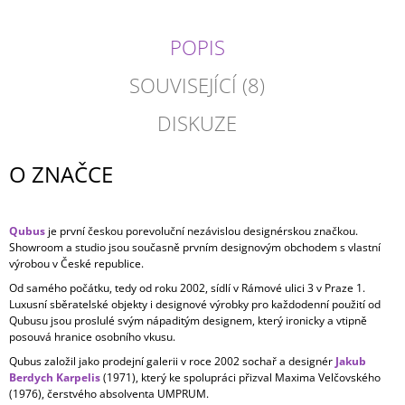
POPIS
SOUVISEJÍCÍ (8)
DISKUZE
O ZNAČCE
Qubus
je první českou porevoluční nezávislou designérskou značkou.
Showroom a studio jsou současně prvním designovým obchodem s vlastní
výrobou v České republice.
Od samého počátku, tedy od roku 2002, sídlí v Rámové ulici 3 v Praze 1.
Luxusní sběratelské objekty i designové výrobky pro každodenní použití od
Qubusu jsou proslulé svým nápaditým designem, který ironicky a vtipně
posouvá hranice osobního vkusu.
Qubus založil jako prodejní galerii v roce 2002 sochař a designér
Jakub
Berdych Karpelis
(1971), který ke spolupráci přizval Maxima Velčovského
(1976), čerstvého absolventa UMPRUM.