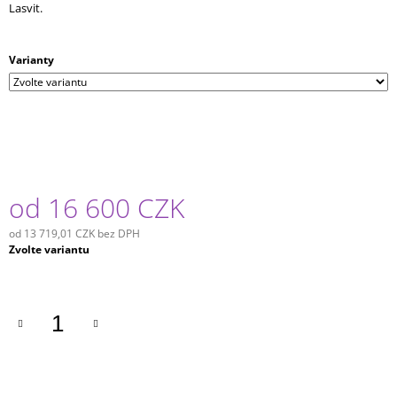
Lasvit.
Varianty
od
16 600 CZK
od
13 719,01 CZK
bez DPH
Měrná
Zvolte variantu
cena: