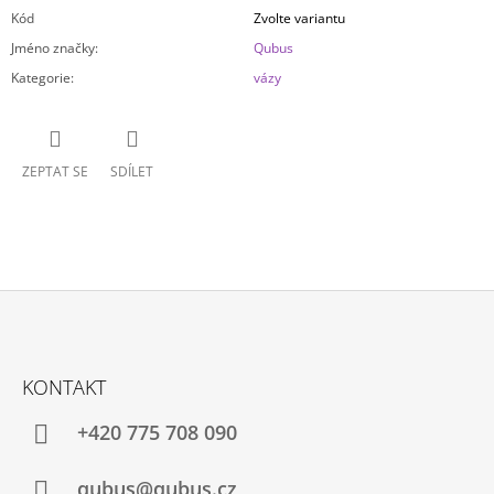
Kód
Zvolte variantu
Jméno značky
:
Qubus
Kategorie
:
vázy
ZEPTAT SE
SDÍLET
Z
Á
KONTAKT
P
A
+420 775 708 090
T
Í
qubus@qubus.cz