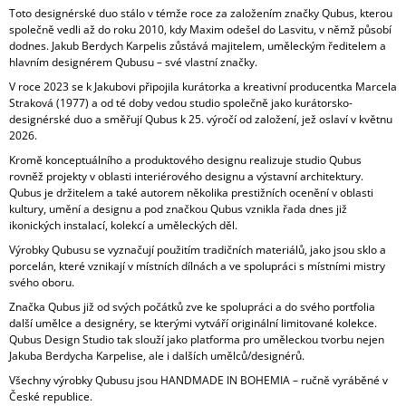
Toto designérské duo stálo v témže roce za založením značky Qubus, kterou
společně vedli až do roku 2010, kdy Maxim odešel do Lasvitu, v němž působí
dodnes. Jakub Berdych Karpelis zůstává majitelem, uměleckým ředitelem a
hlavním designérem Qubusu – své vlastní značky.
V roce 2023 se k Jakubovi připojila kurátorka a kreativní producentka Marcela
Straková (1977) a od té doby vedou studio společně jako kurátorsko-
designérské duo a směřují Qubus k 25. výročí od založení, jež oslaví v květnu
2026.
Kromě konceptuálního a produktového designu realizuje studio Qubus
rovněž projekty v oblasti interiérového designu a výstavní architektury.
Qubus je držitelem a také autorem několika prestižních ocenění v oblasti
kultury, umění a designu a pod značkou Qubus vznikla řada dnes již
ikonických instalací, kolekcí a uměleckých děl.
Výrobky Qubusu se vyznačují použitím tradičních materiálů, jako jsou sklo a
porcelán, které vznikají v místních dílnách a ve spolupráci s místními mistry
svého oboru.
Značka Qubus již od svých počátků zve ke spolupráci a do svého portfolia
další umělce a designéry, se kterými vytváří originální limitované kolekce.
Qubus Design Studio tak slouží jako platforma pro uměleckou tvorbu nejen
Jakuba Berdycha Karpelise, ale i dalších umělců/designérů.
Všechny výrobky Qubusu jsou HANDMADE IN BOHEMIA – ručně vyráběné v
České republice.