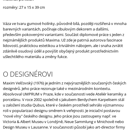
J
rozměry: 27 x 15 x 39 cm
E
M
E
Váza ve tvaru gumové holínky, původně bílá, později rozšířená v mnoha
barevných variantách, počínaje cibulovým dekorem a dalšími,
FAST
především pokovenými variantami. Součást diplomové práce s jeden z
COLLECTION
nejznámějších produktů Maxima. Už zde je patrná autorova fascinace
/
lidovostí, praktickou estetikou a triviálním nábojem, ale i snaha zvrátit
BEER
zdánlivě osudový úděl a povýšit obyčejný produkt prostřednictvím
CUP
ušlechtilého materiálu a změny fukce.
O DESIGNÉROVI
Maxim Velčovský (1976) je jedním z nejvýraznějších současných českých
designérů. Jeho práce rezonuje také v mezinárodním kontextu.
Absolvoval UMPRUM v Praze, kde v současnosti vede Ateliér keramiky a
porcelánu. V roce 2002 společně s Jakubem Berdychem Karpelisem stál
u založení studia Qubus, které v českém prostředí sehrálo významnou
roli v popularizaci designu směrem k veřejnosti. Je iniciační postavou
"nové vlny" českého designu. Jeho práce jsou zastoupeny např. ve
Victoria & Albert Museu v Londýně, Neue Sammlung v Mnichově nebo
Design Museu v Lausanne. V současnosti působí jako art-director firmy