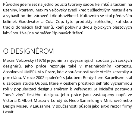
Původně jídelní set na jedno použití tvořený sadou kelímků a táckem na
J
uzeniny, kterému Maxim Velčovský zvedl kredit ušlechtilým materiálem
E
a vybavil ho tím zároveň i dlouhověkostí. Kultovním se stal především
M
kelímek Goodwater a Cola Cup; tyto produkty zohledňují kutilskou
E
tradici domácích fachmanů, kteří polovinu dvou typických plastových
lahví používají na odmáčení špinavých štětců.
UNNAMED
VASE
WITH
O DESIGNÉROVI
LOVE
/
Maxim Velčovský (1976) je jedním z nejvýraznějších současných českých
METALLIZED
designérů. Jeho práce rezonuje také v mezinárodním kontextu.
Absolvoval UMPRUM v Praze, kde v současnosti vede Ateliér keramiky a
porcelánu. V roce 2002 společně s Jakubem Berdychem Karpelisem stál
u založení studia Qubus, které v českém prostředí sehrálo významnou
roli v popularizaci designu směrem k veřejnosti. Je iniciační postavou
"nové vlny" českého designu. Jeho práce jsou zastoupeny např. ve
Victoria & Albert Museu v Londýně, Neue Sammlung v Mnichově nebo
Design Museu v Lausanne. V současnosti působí jako art-director firmy
Lasvit.