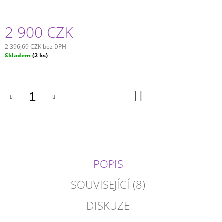
2 900 CZK
2 396,69 CZK bez DPH
Měrná
Skladem
(2 ks)
cena:
DO
KOŠÍKU
POPIS
SOUVISEJÍCÍ (8)
DISKUZE