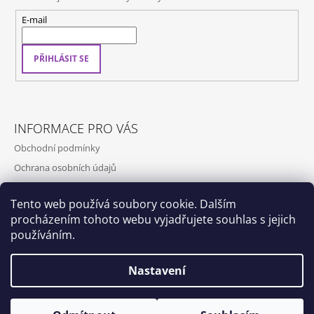
E-mail
PŘIHLÁSIT SE
INFORMACE PRO VÁS
Obchodní podmínky
Ochrana osobních údajů
Kontakty
Tento web používá soubory cookie. Dalším
Doprava a platba
procházením tohoto webu vyjadřujete souhlas s jejich
Napište nám
používáním.
Nastavení
Dox by Qubus
Qubus