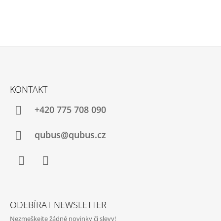
Z
Á
KONTAKT
P
A
+420 775 708 090
T
Í
qubus@qubus.cz
Facebook
Instagram
ODEBÍRAT NEWSLETTER
Nezmeškejte žádné novinky či slevy!