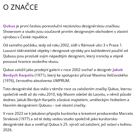
O ZNAČCE
Qubus
je první českou porevoluční nezávislou designérskou značkou.
Showroom a studio jsou současně prvním designovým obchodem s vlastní
výrobou v České republice.
Od samého počátku, tedy od roku 2002, sídlí v Rámové ulici 3 v Praze 1.
Luxusní sběratelské objekty i designové výrobky pro každodenní použití od
Qubusu jsou proslulé svým nápaditým designem, který ironicky a vtipně
posouvá hranice osobního vkusu.
Qubus založil jako prodejní galerii v roce 2002 sochař a designér
Jakub
Berdych Karpelis
(1971), který ke spolupráci přizval Maxima Velčovského
(1976), čerstvého absolventa UMPRUM.
Toto designérské duo stálo v témže roce za založením značky Qubus, kterou
společně vedli až do roku 2010, kdy Maxim odešel do Lasvitu, v němž působí
dodnes. Jakub Berdych Karpelis zůstává majitelem, uměleckým ředitelem a
hlavním designérem Qubusu – své vlastní značky.
V roce 2023 se k Jakubovi připojila kurátorka a kreativní producentka Marcela
Straková (1977) a od té doby vedou studio společně jako kurátorsko-
designérské duo a směřují Qubus k 25. výročí od založení, jež oslaví v květnu
2026.