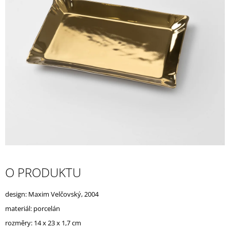
A
J
Í
T
?
HLEDAT
D
O PRODUKTU
O
P
O
design: Maxim Velčovský, 2004
R
materiál: porcelán
U
Č
rozměry: 14 x 23 x 1,7 cm
U