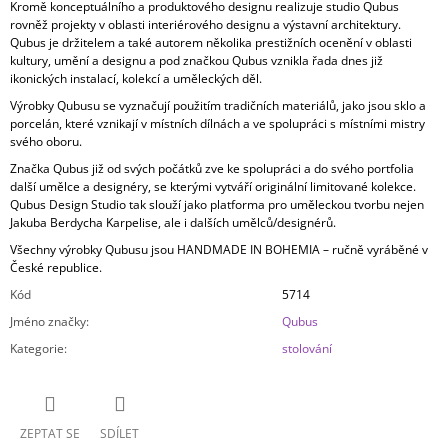
Kromě konceptuálního a produktového designu realizuje studio Qubus
rovněž projekty v oblasti interiérového designu a výstavní architektury.
Qubus je držitelem a také autorem několika prestižních ocenění v oblasti
kultury, umění a designu a pod značkou Qubus vznikla řada dnes již
ikonických instalací, kolekcí a uměleckých děl.
Výrobky Qubusu se vyznačují použitím tradičních materiálů, jako jsou sklo a
porcelán, které vznikají v místních dílnách a ve spolupráci s místními mistry
svého oboru.
Značka Qubus již od svých počátků zve ke spolupráci a do svého portfolia
další umělce a designéry, se kterými vytváří originální limitované kolekce.
Qubus Design Studio tak slouží jako platforma pro uměleckou tvorbu nejen
Jakuba Berdycha Karpelise, ale i dalších umělců/designérů.
Všechny výrobky Qubusu jsou HANDMADE IN BOHEMIA – ručně vyráběné v
České republice.
Kód
5714
Jméno značky
:
Qubus
Kategorie
:
stolování
ZEPTAT SE
SDÍLET