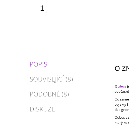
POPIS
O Z
SOUVISEJÍCÍ (8)
Qubus
j
současně
PODOBNÉ (8)
Od samého
objekty 
DISKUZE
designem
Qubus zal
který ke