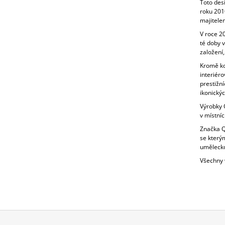
Toto des
roku 201
majitele
V roce 20
té doby 
založení,
Kromě ko
interiéro
prestižní
ikonickýc
Výrobky Q
v místníc
Značka Qu
se kterým
umělecko
Všechny 