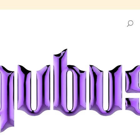
H
CO POTŘEBUJETE NAJÍT?
HLEDAT
DOPORUČUJEME
TÁCEK REPUBLIKA GOLDEN FRAME
TÁCEK REPUBLIK