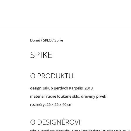
Domů
/
SKLO
/
Spike
SPIKE
O PRODUKTU
design: Jakub Berdych Karpelis, 2013
materiál:
ručně foukané sklo, dřevěný prvek
rozměry:
25 x 25 x 40 cm
O DESIGNÉROVI
Jakub Berdych Karpelis je spoluzakladatel studia Qubus. O