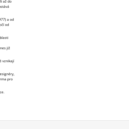
i až do
ůstává
977) a od
očí od
lasti
nes již
 vznikají
esignéry,
orma pro
ce.