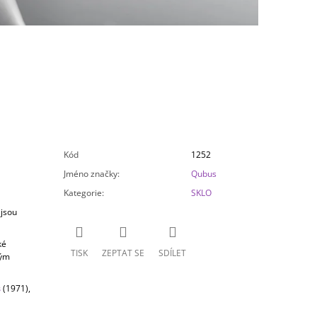
Kód
1252
Jméno značky
:
Qubus
Kategorie
:
SKLO
 jsou
ké
TISK
ZEPTAT SE
SDÍLET
tým
s
(1971),