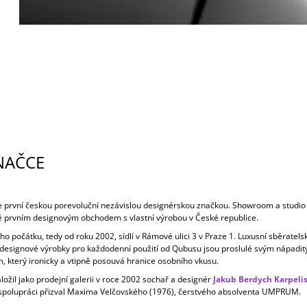
NAČCE
e první českou porevoluční nezávislou designérskou značkou. Showroom a studio
 prvním designovým obchodem s vlastní výrobou v České republice.
 počátku, tedy od roku 2002, sídlí v Rámové ulici 3 v Praze 1. Luxusní sběratels
i designové výrobky pro každodenní použití od Qubusu jsou proslulé svým nápadi
, který ironicky a vtipně posouvá hranice osobního vkusu.
ožil jako prodejní galerii v roce 2002 sochař a designér
Jakub Berdych Karpeli
 spolupráci přizval Maxima Velčovského (1976), čerstvého absolventa UMPRUM.