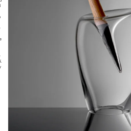
í
a
e
e
e
í.
y