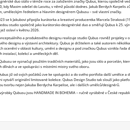
ignérské duo stálo v témže roce za založením značky Qubus, kterou společně vedl
0, kdy Maxim odešel do Lasvitu, v němž působí dodnes. Jakub Berdych Karpelis z
m, uměleckým ředitelem a hlavním designérem Qubusu – své vlastní značky.
23 se k Jakubovi připojila kurátorka a kreativní producentka Marcela Straková (1
vedou studio společně jako kurátorsko-designérské duo a směřují Qubus k 25. výr
 jež oslaví v květnu 2026.
nceptuálního a produktového designu realizuje studio Qubus rovněž projekty v ob
vého designu a výstavní architektury. Qubus je držitelem a také autorem několika
ch ocenění v oblasti kultury, umění a designu a pod značkou Qubus vznikla řada d
h instalací, kolekcí a uměleckých děl.
ubusu se vyznačují použitím tradičních materiálů, jako jsou sklo a porcelán, které
h dílnách a ve spolupráci s místními mistry svého oboru.
bus již od svých počátků zve ke spolupráci a do svého portfolia další umělce a d
i vytváří originální limitované kolekce. Qubus Design Studio tak slouží jako platf
u tvorbu nejen Jakuba Berdycha Karpelise, ale i dalších umělců/designérů.
výrobky Qubusu jsou HANDMADE IN BOHEMIA – ručně vyráběné v České republi