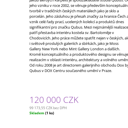
jeho vzniku v roce 2002, se věnuje především konceptuáln
tvorbě v tradičních českých materiálech jako je sklo a
porcelán. Jeho zásluhou je přesah značky za hranice Čech 
vznik celé řady prací, ucelených kolekcí a produktů dnes
signifikantní pro značku Qubus. Mezi nejznámější realizac
patří přestavba interiéru kostela sv. Bartoloměje v
Chodovicích. Jeho práce můžete spatřit nejen v českých, al
i světově proslulých galeriích a sbírkách, jako je Moss
Gallery New York nebo Mint Gallery London a dalších.
Kromě konceptuálního a produktového designu se věnuj
realizacím v oblasti interiéru, architektury a volného uměn
Od roku 2008 je art directorem galerijního obchodu Dox b
Qubus v DOX Centru současného umění v Praze.
120 000 CZK
99 173,55 CZK bez DPH
Měrná
Skladem
(1 ks)
cena: