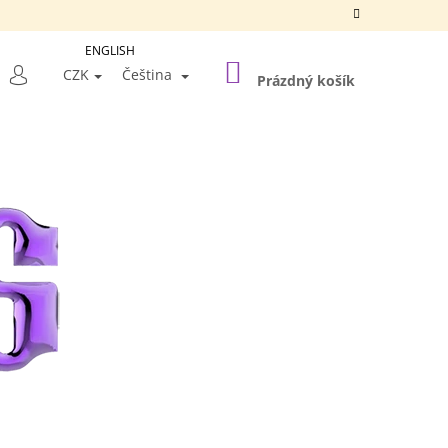
ENGLISH
NÁKUPNÍ
LEDAT
CZK
Čeština
KOŠÍK
Prázdný košík
PŘIHLÁŠENÍ
Následující
A SILVER FRAME