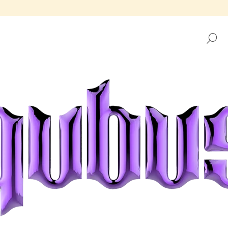
H
CO POTŘEBUJETE NAJÍT?
HLEDAT
DOPORUČUJEME
TÁCEK REPUBLIKA GOLDEN FRAME
TÁCEK REPUBLIK