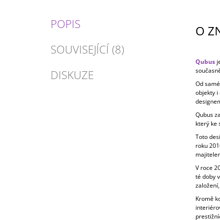
POPIS
O Z
SOUVISEJÍCÍ (8)
Qubus
j
současně
DISKUZE
Od samého
objekty 
designem
Qubus zal
který ke
Toto des
roku 201
majitele
V roce 20
té doby 
založení,
Kromě ko
interiéro
prestižní