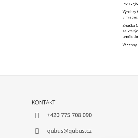
ikonickýc
Výrobky Q
v místníc
Značka Qu
se kterým
umělecko
Všechny 
Z
Á
KONTAKT
P
A
+420 775 708 090
T
Í
qubus@qubus.cz