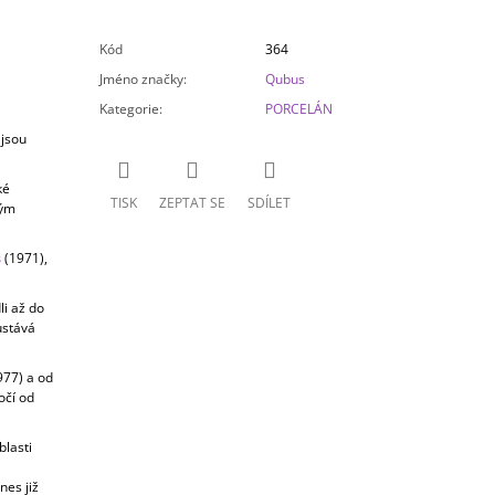
Kód
364
Jméno značky
:
Qubus
Kategorie
:
PORCELÁN
 jsou
ké
TISK
ZEPTAT SE
SDÍLET
tým
s
(1971),
i až do
ůstává
977) a od
očí od
lasti
nes již