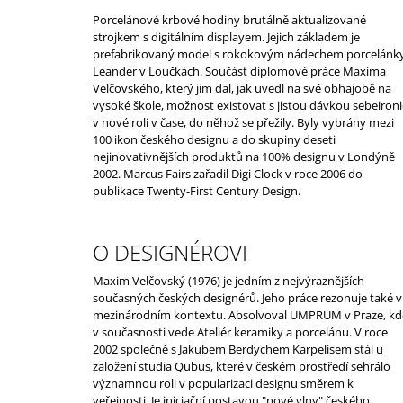
Porcelánové krbové hodiny brutálně aktualizované
strojkem s digitálním displayem. Jejich základem je
prefabrikovaný model s rokokovým nádechem porcelánk
Leander v Loučkách. Součást diplomové práce Maxima
Velčovského, který jim dal, jak uvedl na své obhajobě na
vysoké škole, možnost existovat s jistou dávkou sebeironi
v nové roli v čase, do něhož se přežily. Byly vybrány mezi
100 ikon českého designu a do skupiny deseti
nejinovativnějších produktů na 100% designu v Londýně
2002. Marcus Fairs zařadil Digi Clock v roce 2006 do
publikace Twenty-First Century Design.
O DESIGNÉROVI
Maxim Velčovský (1976) je jedním z nejvýraznějších
současných českých designérů. Jeho práce rezonuje také v
mezinárodním kontextu. Absolvoval UMPRUM v Praze, kd
v současnosti vede Ateliér keramiky a porcelánu. V roce
2002 společně s Jakubem Berdychem Karpelisem stál u
založení studia Qubus, které v českém prostředí sehrálo
významnou roli v popularizaci designu směrem k
veřejnosti. Je iniciační postavou "nové vlny" českého