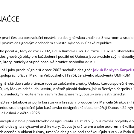
NAČCE
e první českou porevoluční nezávislou designérskou značkou. Showroom a studio
 prvním designovým obchodem s vlastní výrobou v České republice.
 počátku, tedy od roku 2002, sídlí v Rámové ulici 3 v Praze 1. Luxusní sběratels
i designové výrobky pro každodenní použití od Qubusu jsou proslulé svým nápadi
, který ironicky a vtipně posouvá hranice osobního vkusu.
ožil jako prodejní galerii v roce 2002 sochař a designér
Jakub Berdych Karpeli
 spolupráci přizval Maxima Velčovského (1976), čerstvého absolventa UMPRUM.
ignérské duo stálo v témže roce za založením značky Qubus, kterou společně vedl
0, kdy Maxim odešel do Lasvitu, v němž působí dodnes. Jakub Berdych Karpelis z
m, uměleckým ředitelem a hlavním designérem Qubusu – své vlastní značky.
23 se k Jakubovi připojila kurátorka a kreativní producentka Marcela Straková (1
vedou studio společně jako kurátorsko-designérské duo a směřují Qubus k 25. výr
 jež oslaví v květnu 2026.
nceptuálního a produktového designu realizuje studio Qubus rovněž projekty v ob
vého designu a výstavní architektury. Qubus je držitelem a také autorem několika
ch ocenění v oblasti kultury, umění a designu a pod značkou Qubus vznikla řada d