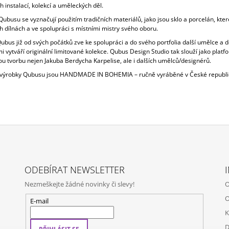
h instalací, kolekcí a uměleckých děl.
ubusu se vyznačují použitím tradičních materiálů, jako jsou sklo a porcelán, které
h dílnách a ve spolupráci s místními mistry svého oboru.
bus již od svých počátků zve ke spolupráci a do svého portfolia další umělce a d
i vytváří originální limitované kolekce. Qubus Design Studio tak slouží jako platf
u tvorbu nejen Jakuba Berdycha Karpelise, ale i dalších umělců/designérů.
výrobky Qubusu jsou HANDMADE IN BOHEMIA – ručně vyráběné v České republi
ODEBÍRAT NEWSLETTER
Nezmeškejte žádné novinky či slevy!
O
O
E-mail
K
D