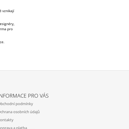
 vznikají
esignéry,
orma pro
ce.
INFORMACE PRO VÁS
bchodní podmínky
chrana osobních údajů
ontakty
oprava a platba