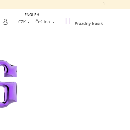
ENGLISH
NÁKUPNÍ
LEDAT
CZK
Čeština
KOŠÍK
Prázdný košík
PŘIHLÁŠENÍ
Následující
A SILVER FRAME