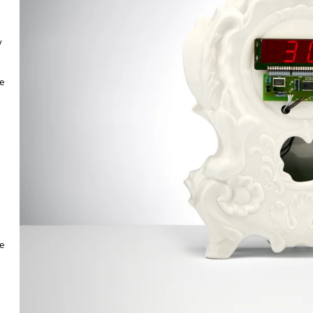
y
e
e