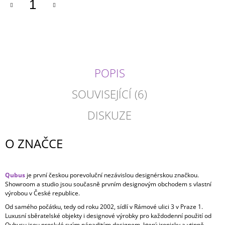
POPIS
SOUVISEJÍCÍ (6)
DISKUZE
O ZNAČCE
Qubus
je první českou porevoluční nezávislou designérskou značkou.
Showroom a studio jsou současně prvním designovým obchodem s vlastní
výrobou v České republice.
Od samého počátku, tedy od roku 2002, sídlí v Rámové ulici 3 v Praze 1.
Luxusní sběratelské objekty i designové výrobky pro každodenní použití od
Qubusu jsou proslulé svým nápaditým designem, který ironicky a vtipně