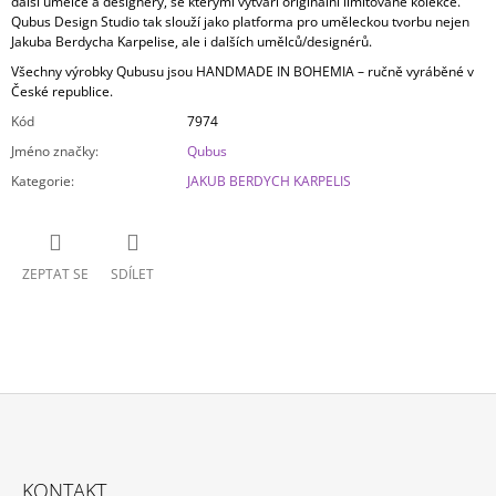
další umělce a designéry, se kterými vytváří originální limitované kolekce.
Qubus Design Studio tak slouží jako platforma pro uměleckou tvorbu nejen
Jakuba Berdycha Karpelise, ale i dalších umělců/designérů.
Všechny výrobky Qubusu jsou HANDMADE IN BOHEMIA – ručně vyráběné v
České republice.
Kód
7974
Jméno značky
:
Qubus
Kategorie
:
JAKUB BERDYCH KARPELIS
ZEPTAT SE
SDÍLET
Z
Á
KONTAKT