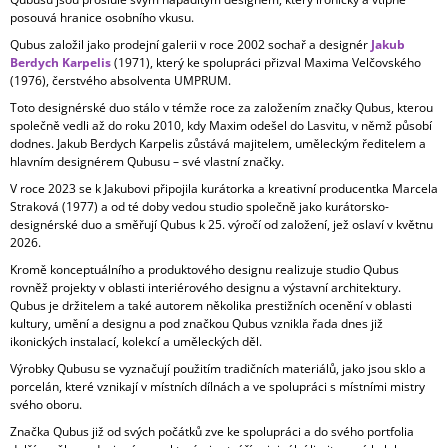
posouvá hranice osobního vkusu.
Qubus založil jako prodejní galerii v roce 2002 sochař a designér
Jakub
Berdych Karpelis
(1971), který ke spolupráci přizval Maxima Velčovského
(1976), čerstvého absolventa UMPRUM.
Toto designérské duo stálo v témže roce za založením značky Qubus, kterou
společně vedli až do roku 2010, kdy Maxim odešel do Lasvitu, v němž působí
dodnes. Jakub Berdych Karpelis zůstává majitelem, uměleckým ředitelem a
hlavním designérem Qubusu – své vlastní značky.
V roce 2023 se k Jakubovi připojila kurátorka a kreativní producentka Marcela
Straková (1977) a od té doby vedou studio společně jako kurátorsko-
designérské duo a směřují Qubus k 25. výročí od založení, jež oslaví v květnu
2026.
Kromě konceptuálního a produktového designu realizuje studio Qubus
rovněž projekty v oblasti interiérového designu a výstavní architektury.
Qubus je držitelem a také autorem několika prestižních ocenění v oblasti
kultury, umění a designu a pod značkou Qubus vznikla řada dnes již
ikonických instalací, kolekcí a uměleckých děl.
Výrobky Qubusu se vyznačují použitím tradičních materiálů, jako jsou sklo a
porcelán, které vznikají v místních dílnách a ve spolupráci s místními mistry
svého oboru.
Značka Qubus již od svých počátků zve ke spolupráci a do svého portfolia