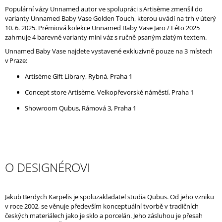
Populární vázy Unnamed autor ve spolupráci s Artisème zmenšil do
varianty Unnamed Baby Vase Golden Touch, kterou uvádí na trh v úterý
10. 6. 2025. Prémiová kolekce Unnamed Baby Vase Jaro / Léto 2025
zahrnuje 4 barevné varianty mini váz s ručně psaným zlatým textem.
Unnamed Baby Vase najdete vystavené exkluzivně pouze na 3 místech
v Praze:
Artisème Gift Library, Rybná, Praha 1
Concept store Artisème, Velkopřevorské náměstí, Praha 1
Showroom Qubus, Rámová 3, Praha 1
O DESIGNÉROVI
Jakub Berdych Karpelis je spoluzakladatel studia Qubus. Od jeho vzniku
v roce 2002, se věnuje především konceptuální tvorbě v tradičních
českých materiálech jako je sklo a porcelán. Jeho zásluhou je přesah