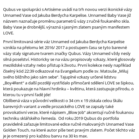
Qubus ve spolupráci s Artisème uvádí na trh novou verzi ikonické vázy
Unnamed Vase od Jakuba Berdycha Karpelise. Unnamed Baby Vase již
názvem naznačuje proměnu parametrů vázy z ručně foukaného skla.
Baby Vase je drobnější, výrazná s jasným zlatem psaným manifestem
LOVE.
První limitovaná série váz Unnamed od Jakuba Berdycha Karpelise
vznikla na přelomu let 2016/ 2017 a postupem času se tyto barevné
vázy staly signature tvarem značky Qubus. Vázy Unnamed vždy nesly
silná poselství. Historicky se na vázu propisovaly vzkazy, které glosovaly
mezilidské vztahy nebo přístup k životu. První kolekce nesly například
číselný kód 22:39 odkazoval na Evangelium podle sv. Matouše „Miluj
svého bližního jako sám sebe“. Tajuplné vzkazy určené lidstvu
„Boy4Rent“ a další později vystřídalo přímočaré sdělení LOVE se šipkou,
která poukazuje na hlavní hrdinku – květinu, která zastupuje přírodu, o
kterou tu v první řadě jde!
Oblíbená váza v původní velikosti o 34 cm x 19 získala celou škálu
barevných variant a vedle prozaického LOVE se zapsaly také
provokativní verze, které nápisem „Blow Job“ akcentují ručně foukanou
techniku sklářského řemesla. Od roku 2019 Qubus do portfolia
pravidelně zařazuje limitované edice ručně malovaných Unnamed Vase
Golden Touch, na které autor píše text pravým zlatem. Počet těchto váz
je je omezený pro každou barvu na 30 ks max.