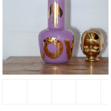
A
J
Í
T
?
HLEDAT
D
O
P
O
R
U
Č
U