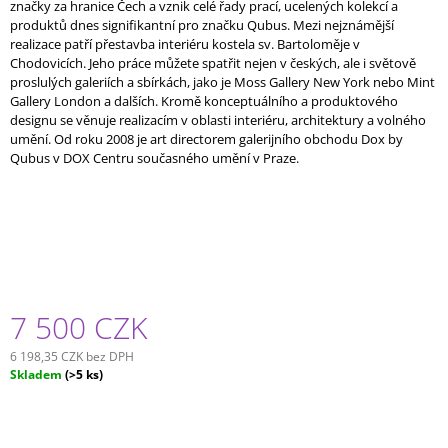
značky za hranice Čech a vznik celé řady prací, ucelených kolekcí a
produktů dnes signifikantní pro značku Qubus. Mezi nejznámější
realizace patří přestavba interiéru kostela sv. Bartoloměje v
Chodovicích. Jeho práce můžete spatřit nejen v českých, ale i světově
proslulých galeriích a sbírkách, jako je Moss Gallery New York nebo Mint
Gallery London a dalších. Kromě konceptuálního a produktového
designu se věnuje realizacím v oblasti interiéru, architektury a volného
umění. Od roku 2008 je art directorem galerijního obchodu Dox by
Qubus v DOX Centru současného umění v Praze.
7 500 CZK
6 198,35 CZK bez DPH
Měrná
Skladem
(>5 ks)
cena: