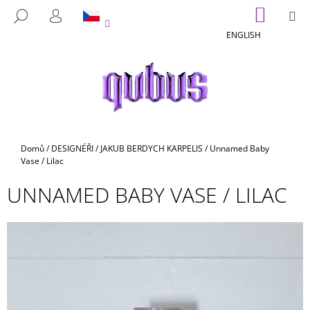
K
Přejít
NÁKUP
M
HLEDAT
na
KOŠÍK
O
PŘIHLÁŠENÍ
ZPĚT
ZPĚT
obsah
ENGLISH
Š
Í
C
K
O
P
O
T
Domů
/
DESIGNÉŘI
/
JAKUB BERDYCH KARPELIS
/
Unnamed Baby
Ř
Vase / Lilac
E
UNNAMED BABY VASE / LILAC
B
U
J
E
T
E
N