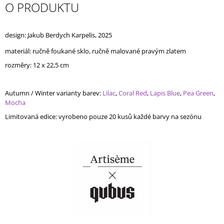
O PRODUKTU
J
E
M
design: Jakub Berdych Karpelis, 2025
E
materiál: ručně foukané sklo,
ručně
malované pravým zlatem
UNNAMED
rozměry:
12 x 22,5 cm
VASE
WITH
PINK
Autumn / Winter varianty barev:
LOVE
Lilac
,
Coral Red
,
Lapis Blue
,
Pea Green
,
/
Mocha
WHITE
Limitovaná edice:
vyrobeno
pouze 20 kusů
každé barvy na sezónu