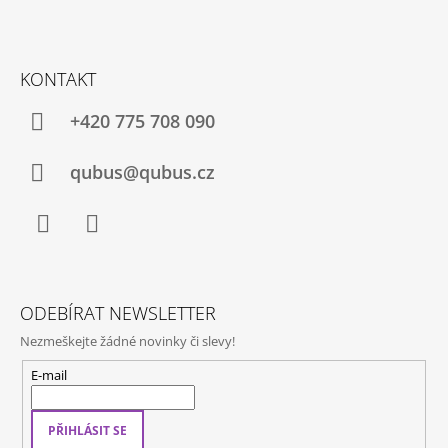
A
Z
J
Á
Í
KONTAKT
P
T
A
+420 775 708 090
?
T
Í
qubus@qubus.cz
HLEDAT
Facebook
Instagram
ODEBÍRAT NEWSLETTER
D
O
Nezmeškejte žádné novinky či slevy!
P
O
E-mail
R
U
Č
PŘIHLÁSIT SE
U