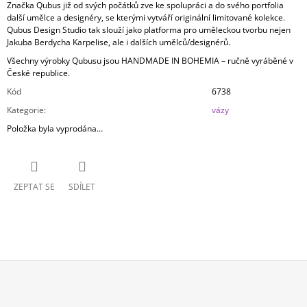
Značka Qubus již od svých počátků zve ke spolupráci a do svého portfolia
další umělce a designéry, se kterými vytváří originální limitované kolekce.
Qubus Design Studio tak slouží jako platforma pro uměleckou tvorbu nejen
Jakuba Berdycha Karpelise, ale i dalších umělců/designérů.
Všechny výrobky Qubusu jsou HANDMADE IN BOHEMIA – ručně vyráběné v
České republice.
Kód
6738
Kategorie
:
vázy
Položka byla vyprodána…
ZEPTAT SE
SDÍLET
Z