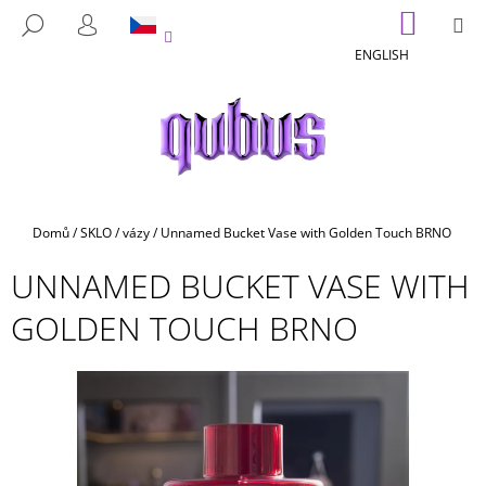
K
Přejít
NÁKUP
M
HLEDAT
na
KOŠÍK
O
PŘIHLÁŠENÍ
ZPĚT
ZPĚT
obsah
ENGLISH
Š
Í
C
K
O
P
O
T
Domů
/
SKLO
/
vázy
/
Unnamed Bucket Vase with Golden Touch BRNO
Ř
UNNAMED BUCKET VASE WITH
E
B
GOLDEN TOUCH BRNO
U
J
E
T
E
N