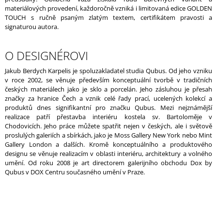
materiálových provedení, každoročně vzniká i limitovaná edice GOLDEN
TOUCH s ručně psaným zlatým textem, certifikátem pravosti a
signaturou autora.
O DESIGNÉROVI
Jakub Berdych Karpelis je spoluzakladatel studia Qubus. Od jeho vzniku
v roce 2002, se věnuje především konceptuální tvorbě v tradičních
českých materiálech jako je sklo a porcelán. Jeho zásluhou je přesah
značky za hranice Čech a vznik celé řady prací, ucelených kolekcí a
produktů dnes signifikantní pro značku Qubus. Mezi nejznámější
realizace patří přestavba interiéru kostela sv. Bartoloměje v
Chodovicích. Jeho práce můžete spatřit nejen v českých, ale i světově
proslulých galeriích a sbírkách, jako je Moss Gallery New York nebo Mint
Gallery London a dalších. Kromě konceptuálního a produktového
designu se věnuje realizacím v oblasti interiéru, architektury a volného
umění. Od roku 2008 je art directorem galerijního obchodu Dox by
Qubus v DOX Centru současného umění v Praze.