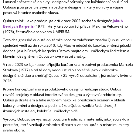
Luxusní sběratelské objekty i designové výrobky pro každodenní použití od
Qubusu jsou proslulé svým nápaditým designem, který ironicky a vtipně
posouvá hranice osobního vkusu.
Qubus založil jako prodejní galerii v roce 2002 sochař a designér
Jakub
Berdych Karpelis
(1971), který ke spolupráci přizval Maxima Velčovského
(1976), čerstvého absolventa UMPRUM.
Toto designérské duo stálo v témže roce za založením značky Qubus, kterou
společně vedli až do roku 2010, kdy Maxim odešel do Lasvitu, v němž působí
dodnes. Jakub Berdych Karpelis zůstává majitelem, uměleckým ředitelem a
hlavním designérem Qubusu – své vlastní značky.
V roce 2023 se k Jakubovi připojila kurátorka a kreativní producentka Marcela
Straková (1977) a od té doby vedou studio společně jako kurátorsko-
designérské duo a směřují Qubus k 25. výročí od založení, jež oslaví v květnu
2026.
Kromě konceptuálního a produktového designu realizuje studio Qubus
rovněž projekty v oblasti interiérového designu a výstavní architektury.
Qubus je držitelem a také autorem několika prestižních ocenění v oblasti
kultury, umění a designu a pod značkou Qubus vznikla řada dnes již
ikonických instalací, kolekcí a uměleckých děl.
Výrobky Qubusu se vyznačují použitím tradičních materiálů, jako jsou sklo a
porcelán, které vznikají v místních dílnách a ve spolupráci s místními mistry
svého oboru.