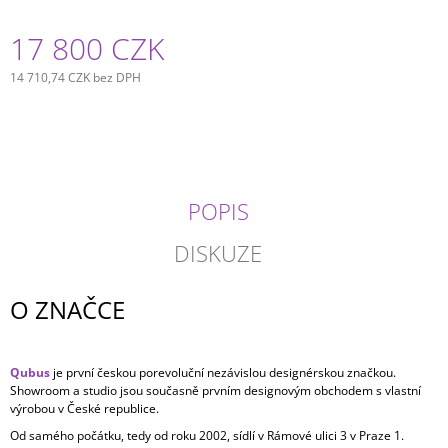
17 800 CZK
14 710,74 CZK bez DPH
Měrná
cena:
POPIS
DISKUZE
O ZNAČCE
Qubus
je první českou porevoluční nezávislou designérskou značkou.
Showroom a studio jsou současně prvním designovým obchodem s vlastní
výrobou v České republice.
Od samého počátku, tedy od roku 2002, sídlí v Rámové ulici 3 v Praze 1.