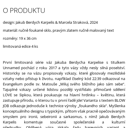
J
O PRODUKTU
E
M
E
design: Jakub Berdych Karpelis
& Marcela Straková
, 2024
materiál:
ručně foukané sklo, pravým zlatem ručně malovaný text
UNNAMED
rozměry: 19 x 36 cm
VASE
WITH
limitovaná edice 4 ks
PINK
LOVE
/
První limitovaná série váz Jakuba Berdycha Karpelise s titulkem
WHITE
Unnamed pochází z roku 2017 a tyto vázy vždy nesly silná poselství.
Historicky se na vázu propisovaly vzkazy, které glosovaly mezilidské
vztahy nebo přístup k životu, například číselný kód 22:39 odkazoval na
Evangelium podle sv. Matouše „Miluj svého bližního jako sám sebe“.
Tajuplné vzkazy určené lidstvu později vystřídalo přímočaré sdělení
LOVE se šipkou, která poukazuje na hlavní hrdinku – květinu, která
zastupuje přírodu, o kterou tu v první řadě jde! Varianta s textem
BLOW
JOB odkazuje jednoduše k technice výroby „foukaného skla“.
Myšlenka
konceptuálního designu s typickým, přitom však pracně opečovávaným
smyslem pro ironii, sebeironii a sarkasmus, s nímž Jakub Berdych
Karpelis komentuje současné společenské a kulturní
předsudky.
Oblíbená váza získala řadu barevných variant a