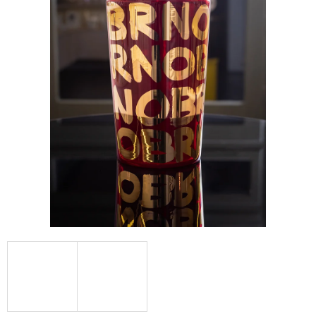
A
J
Í
T
?
HLEDAT
D
O
P
O
R
U
Č
U