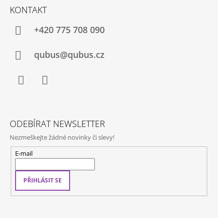
Á
KONTAKT
P
A
+420 775 708 090
T
Í
qubus@qubus.cz
Facebook
Instagram
ODEBÍRAT NEWSLETTER
Nezmeškejte žádné novinky či slevy!
E-mail
PŘIHLÁSIT SE