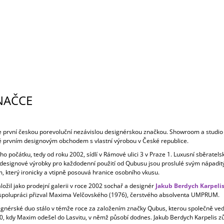
NAČCE
e první českou porevoluční nezávislou designérskou značkou. Showroom a studio
 prvním designovým obchodem s vlastní výrobou v České republice.
 počátku, tedy od roku 2002, sídlí v Rámové ulici 3 v Praze 1. Luxusní sběratels
i designové výrobky pro každodenní použití od Qubusu jsou proslulé svým nápadi
, který ironicky a vtipně posouvá hranice osobního vkusu.
ožil jako prodejní galerii v roce 2002 sochař a designér
Jakub Berdych Karpeli
 spolupráci přizval Maxima Velčovského (1976), čerstvého absolventa UMPRUM.
ignérské duo stálo v témže roce za založením značky Qubus, kterou společně vedl
0, kdy Maxim odešel do Lasvitu, v němž působí dodnes. Jakub Berdych Karpelis z