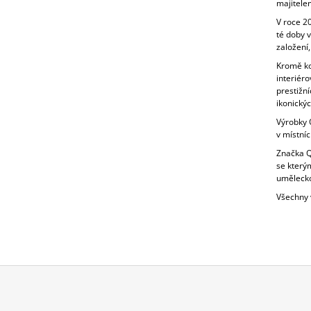
majitele
V roce 20
té doby 
založení,
Kromě ko
interiéro
prestižní
ikonickýc
Výrobky Q
v místníc
Značka Qu
se kterým
umělecko
Všechny 
Z