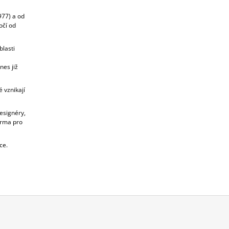
977) a od
očí od
lasti
nes již
 vznikají
esignéry,
orma pro
ce.