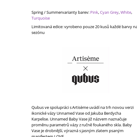
Spring
/
Summer
varianty barev
:
Pink
,
Cyan G
rey
,
W
hite
,
T
urquoise
Limitovaná edice:
vyrobeno
pouze 20 kusů
každé barvy n
sezónu
Qubus ve spolupráci s Artisème uvádí na trh novou verzi
ikonické vázy Unnamed Vase od Jakuba Berdycha
Karpelise. Unnamed Baby Vase již názvem naznačuje
proměnu parametrů vázy z ručně foukaného skla. Baby
Vase je drobnější, výrazná s jasným zlatem psaným
manifestem LOVE.