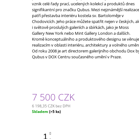
vznik celé řady prací, ucelených kolekcí a produktů dnes
signifikantní pro značku Qubus. Mezi nejznámější realizac
patří přestavba interiéru kostela sv. Bartoloměje v
Chodovicích. Jeho práce můžete spatřit nejen v českých, al
i světově proslulých galeriích a sbírkách, jako je Moss
Gallery New York nebo Mint Gallery London a dalších.
Kromě konceptuálního a produktového designu se věnuj
realizacím v oblasti interiéru, architektury a volného uměn
Od roku 2008 je art directorem galerijního obchodu Dox b
Qubus v DOX Centru současného umění v Praze.
7 500 CZK
6 198,35 CZK bez DPH
Měrná
Skladem
(>5 ks)
cena: