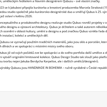
m, uměleckým ředitelem a hlavním designérem Qubusu – své vlastní značky.
23 se k Jakubovi připojila kurátorka a kreativní producentka Marcela Straková (1
vedou studio společně jako kurátorsko-designérské duo a směřují Qubus k 25. výr
 jež oslaví v květnu 2026.
nceptuálního a produktového designu realizuje studio Qubus rovněž projekty v ob
vého designu a výstavní architektury. Qubus je držitelem a také autorem několika
ch ocenění v oblasti kultury, umění a designu a pod značkou Qubus vznikla řada d
h instalací, kolekcí a uměleckých děl.
ubusu se vyznačují použitím tradičních materiálů, jako jsou sklo a porcelán, které
h dílnách a ve spolupráci s místními mistry svého oboru.
bus již od svých počátků zve ke spolupráci a do svého portfolia další umělce a d
i vytváří originální limitované kolekce. Qubus Design Studio tak slouží jako platf
u tvorbu nejen Jakuba Berdycha Karpelise, ale i dalších umělců/designérů.
výrobky Qubusu jsou HANDMADE IN BOHEMIA – ručně vyráběné v České republi