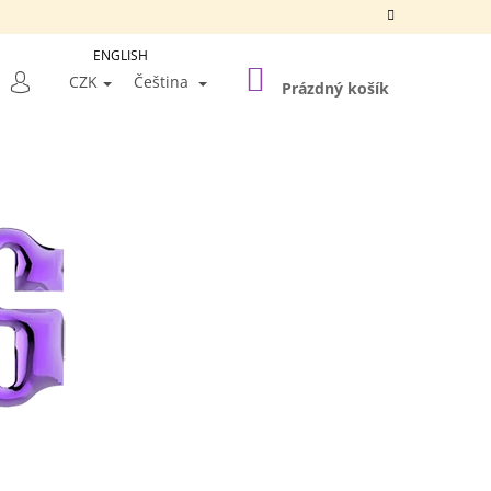
ENGLISH
NÁKUPNÍ
LEDAT
CZK
Čeština
KOŠÍK
Prázdný košík
PŘIHLÁŠENÍ
Následující
A SILVER FRAME