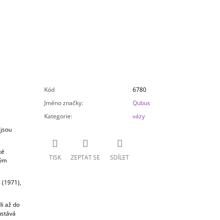
Kód
6780
Jméno značky
:
Qubus
Kategorie
:
vázy
 jsou
ké
TISK
ZEPTAT SE
SDÍLET
tým
s
(1971),
i až do
ůstává