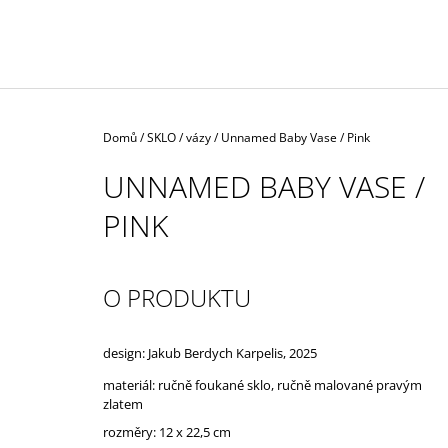
Domů
/
SKLO
/
vázy
/
Unnamed Baby Vase / Pink
UNNAMED BABY VASE /
PINK
O PRODUKTU
design: Jakub Berdych Karpelis, 2025
materiál: ručně foukané sklo,
ručně
malované pravým
zlatem
rozměry:
12 x 22,5 cm