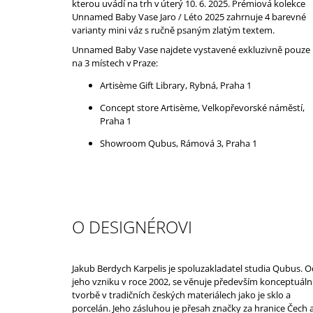
kterou uvádí na trh v úterý 10. 6. 2025. Prémiová kolekce
Unnamed Baby Vase Jaro / Léto 2025 zahrnuje 4 barevné
varianty mini váz s ručně psaným zlatým textem.
Unnamed Baby Vase najdete vystavené exkluzivně pouze
na 3 místech v Praze:
Artisème Gift Library, Rybná, Praha 1
Concept store Artisème, Velkopřevorské náměstí,
Praha 1
Showroom Qubus, Rámová 3, Praha 1
O DESIGNÉROVI
Jakub Berdych Karpelis je spoluzakladatel studia Qubus. O
jeho vzniku v roce 2002, se věnuje především konceptuáln
tvorbě v tradičních českých materiálech jako je sklo a
porcelán. Jeho zásluhou je přesah značky za hranice Čech 