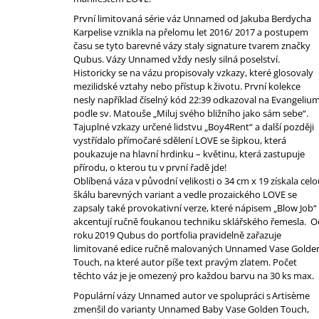
První limitovaná série váz Unnamed od Jakuba Berdycha
Karpelise vznikla na přelomu let 2016/ 2017 a postupem
času se tyto barevné vázy staly signature tvarem značky
Qubus. Vázy Unnamed vždy nesly silná poselství.
Historicky se na vázu propisovaly vzkazy, které glosovaly
mezilidské vztahy nebo přístup k životu. První kolekce
nesly například číselný kód 22:39 odkazoval na Evangeliu
podle sv. Matouše „Miluj svého bližního jako sám sebe“.
Tajuplné vzkazy určené lidstvu „Boy4Rent“ a další později
vystřídalo přímočaré sdělení LOVE se šipkou, která
poukazuje na hlavní hrdinku – květinu, která zastupuje
přírodu, o kterou tu v první řadě jde!
Oblíbená váza v původní velikosti o 34 cm x 19 získala cel
škálu barevných variant a vedle prozaického LOVE se
zapsaly také provokativní verze, které nápisem „Blow Job“
akcentují ručně foukanou techniku sklářského řemesla. O
roku 2019 Qubus do portfolia pravidelně zařazuje
limitované edice ručně malovaných Unnamed Vase Golde
Touch, na které autor píše text pravým zlatem. Počet
těchto váz je je omezený pro každou barvu na 30 ks max.
Populární vázy Unnamed autor ve spolupráci s Artisème
zmenšil do varianty Unnamed Baby Vase Golden Touch,