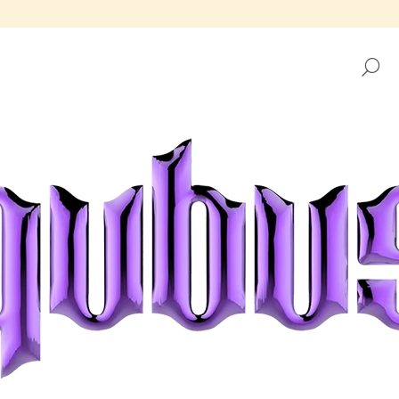
H
CO POTŘEBUJETE NAJÍT?
HLEDAT
DOPORUČUJEME
TÁCEK REPUBLIKA GOLDEN FRAME
TÁCEK REPUBLIK