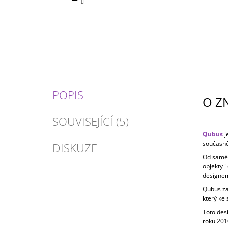
POPIS
O Z
SOUVISEJÍCÍ (5)
Qubus
j
současně
DISKUZE
Od samého
objekty 
designem
Qubus zal
který ke
Toto des
roku 201