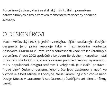
J
E
Porcelánový svícen, který se stal jakýmsi rituálním pomníkem
M
narozeninových oslav a zároveň mementem za všechny snědené
E
zákusky.
UNNAMED
O DESIGNÉROVI
VASE
WITH
PINK
Maxim Velčovský (1976) je jedním z nejvýraznějších současných českých
LOVE
designérů. Jeho práce rezonuje také v mezinárodním kontextu.
/
Absolvoval UMPRUM v Praze, kde v současnosti vede Ateliér keramiky a
WHITE
porcelánu. V roce 2002 společně s Jakubem Berdychem Karpelisem stál
u založení studia Qubus, které v českém prostředí sehrálo významnou
roli v popularizaci designu směrem k veřejnosti. Je iniciační postavou
"nové vlny" českého designu. Jeho práce jsou zastoupeny např. ve
Victoria & Albert Museu v Londýně, Neue Sammlung v Mnichově nebo
Design Museu v Lausanne. V současnosti působí jako art-director firmy
Lasvit.