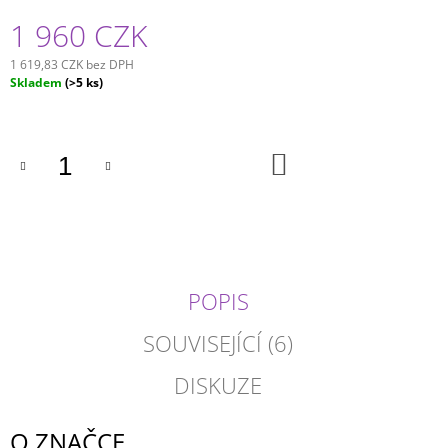
1 960 CZK
1 619,83 CZK bez DPH
Měrná
Skladem
(>5 ks)
cena:
DO
KOŠÍKU
POPIS
SOUVISEJÍCÍ (6)
DISKUZE
O ZNAČCE