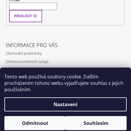
PŘIHLÁSIT SE
INFORMACE PRO VÁS
Obchodní podmínky
Ochrana osobních údajů
Kontakty
Tento web používá soubory cookie. Dalším
Doprava a platba
procházením tohoto webu vyjadřujete souhlas s jejich
Napište nám
používáním.
Nastavení
Dox by Qubus
Qubus
Odmítnout
Souhlasím
© 2026 Qubus. Všechna práva vyhrazena.
Vytvořil Shoptet
💚 LETNÍ DOVOLENÁ 💚 od 7.srpna do 17.srpna 💚