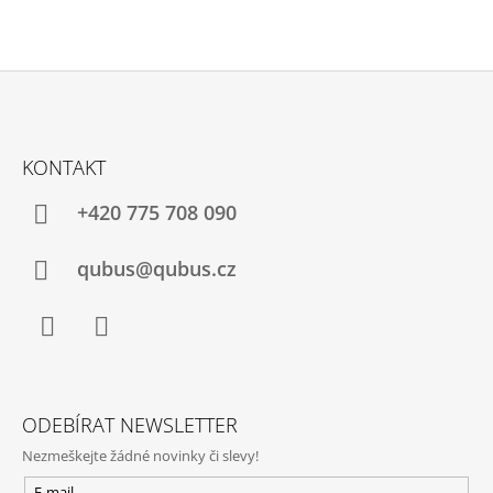
Z
Á
KONTAKT
P
A
+420 775 708 090
T
Í
qubus@qubus.cz
Facebook
Instagram
ODEBÍRAT NEWSLETTER
Nezmeškejte žádné novinky či slevy!
E-mail