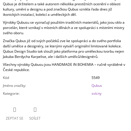
Qubus je držitelem a také autorem několika prestižních ocenění v oblasti
kultury, umění a designu a pod značkou Qubus vznikla řada dnes již
ikonických instalací, kolekcí a uměleckých děl.
Výrobky Qubusu se vyznačují použitím tradičních materiálů, jako jsou sklo a
porcelán, které vznikají v místních dílnách a ve spolupráci s místními mistry
svého oboru.
Značka Qubus již od svých počátků zve ke spolupráci a do svého portfolia
další umělce a designéry, se kterými vytváří originální limitované kolekce.
Qubus Design Studio tak slouží jako platforma pro uměleckou tvorbu nejen
Jakuba Berdycha Karpelise, ale i dalších umělců/designérů.
Všechny výrobky Qubusu jsou HANDMADE IN BOHEMIA – ručně vyráběné v
České republice.
Kód
5549
Jméno značky
:
Qubus
Kategorie
:
svícny
ZEPTAT SE
SDÍLET