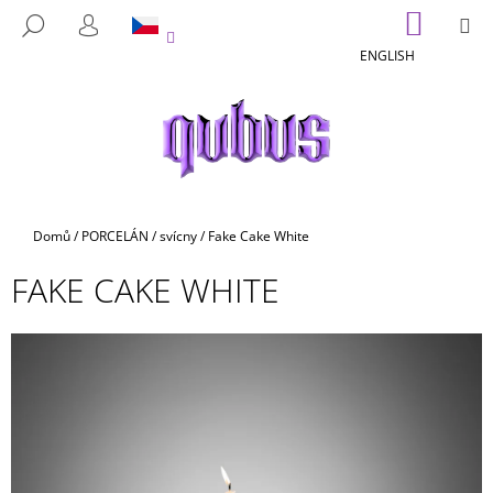
K
Přejít
NÁKUP
M
HLEDAT
na
KOŠÍK
O
PŘIHLÁŠENÍ
ZPĚT
ZPĚT
obsah
ENGLISH
Š
Í
C
K
O
P
O
T
Domů
/
PORCELÁN
/
svícny
/
Fake Cake White
Ř
FAKE CAKE WHITE
E
B
U
J
E
T
E
N