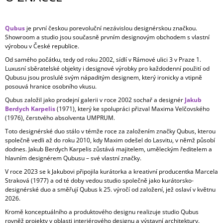
Qubus
je první českou porevoluční nezávislou designérskou značkou.
Showroom a studio jsou současně prvním designovým obchodem s vlastní
výrobou v České republice.
Od samého počátku, tedy od roku 2002, sídlí v Rámové ulici 3 v Praze 1.
Luxusní sběratelské objekty i designové výrobky pro každodenní použití od
Qubusu jsou proslulé svým nápaditým designem, který ironicky a vtipně
posouvá hranice osobního vkusu.
Qubus založil jako prodejní galerii v roce 2002 sochař a designér
Jakub
Berdych Karpelis
(1971), který ke spolupráci přizval Maxima Velčovského
(1976), čerstvého absolventa UMPRUM.
Toto designérské duo stálo v témže roce za založením značky Qubus, kterou
společně vedli až do roku 2010, kdy Maxim odešel do Lasvitu, v němž působí
dodnes. Jakub Berdych Karpelis zůstává majitelem, uměleckým ředitelem a
hlavním designérem Qubusu – své vlastní značky.
V roce 2023 se k Jakubovi připojila kurátorka a kreativní producentka Marcela
Straková (1977) a od té doby vedou studio společně jako kurátorsko-
designérské duo a směřují Qubus k 25. výročí od založení, jež oslaví v květnu
2026.
Kromě konceptuálního a produktového designu realizuje studio Qubus
rovněž projekty v oblasti interiérového designu a výstavní architektury.