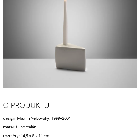
A
J
Í
T
?
HLEDAT
D
O PRODUKTU
O
P
O
design: Maxim Velčovský,
1999–
2001
R
materiál: porcelán
U
Č
rozměry: 14,5 x 8 x 11 cm
U