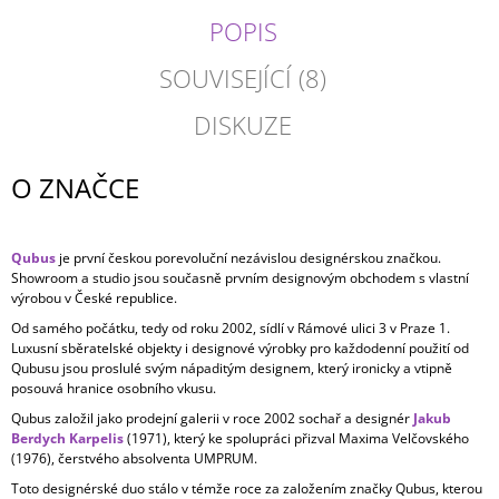
POPIS
SOUVISEJÍCÍ (8)
DISKUZE
O ZNAČCE
Qubus
je první českou porevoluční nezávislou designérskou značkou.
Showroom a studio jsou současně prvním designovým obchodem s vlastní
výrobou v České republice.
Od samého počátku, tedy od roku 2002, sídlí v Rámové ulici 3 v Praze 1.
Luxusní sběratelské objekty i designové výrobky pro každodenní použití od
Qubusu jsou proslulé svým nápaditým designem, který ironicky a vtipně
posouvá hranice osobního vkusu.
Qubus založil jako prodejní galerii v roce 2002 sochař a designér
Jakub
Berdych Karpelis
(1971), který ke spolupráci přizval Maxima Velčovského
(1976), čerstvého absolventa UMPRUM.
Toto designérské duo stálo v témže roce za založením značky Qubus, kterou