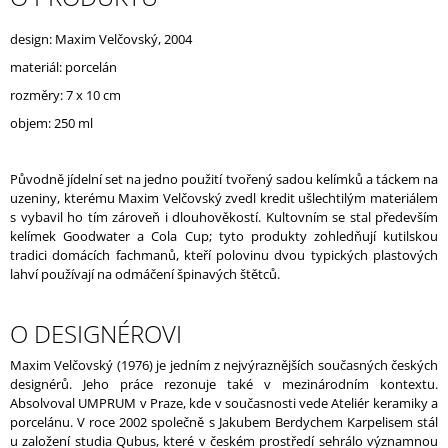
J
E
design: Maxim Velčovský, 2004
M
materiál: porcelán
E
rozměry: 7 x 10 cm
LITTLE
objem: 250 ml
JOSEPH
WHITE
Původně jídelní set na jedno použití tvořený sadou kelímků a táckem na
uzeniny, kterému Maxim Velčovský zvedl kredit ušlechtilým materiálem
s vybavil ho tím zároveň i dlouhověkostí. Kultovním se stal především
kelímek Goodwater a Cola Cup; tyto produkty zohledňují kutilskou
tradici domácích fachmanů, kteří polovinu dvou typických plastových
lahví používají na odmáčení špinavých štětců.
O DESIGNÉROVI
Maxim Velčovský (1976) je jedním z nejvýraznějších současných českých
designérů. Jeho práce rezonuje také v mezinárodním kontextu.
Absolvoval UMPRUM v Praze, kde v současnosti vede Ateliér keramiky a
porcelánu. V roce 2002 společně s Jakubem Berdychem Karpelisem stál
u založení studia Qubus, které v českém prostředí sehrálo významnou