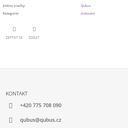
Jméno značky
:
Qubus
Kategorie
:
stolování
ZEPTAT SE
SDÍLET
Z
Á
KONTAKT
P
A
+420 775 708 090
T
Í
qubus@qubus.cz