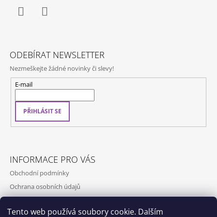
Facebook
Instagram
ODEBÍRAT NEWSLETTER
Nezmeškejte žádné novinky či slevy!
E-mail
PŘIHLÁSIT SE
INFORMACE PRO VÁS
Obchodní podmínky
Ochrana osobních údajů
Kontakty
Tento web používá soubory cookie. Dalším
Doprava a platba