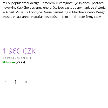
roli v popularizaci designu směrem k veřejnosti. Je iniciační postavou
nové vlny českého designu. Jeho práce jsou zastoupeny např. ve Victoria
& Albert Museu v Londýně, Neue Sammlung v Mnichově nebo Design
Museu v Lausanne. V současnosti působí jako art-director firmy Lasvit.
1 960 CZK
1 619,83 CZK bez DPH
Měrná
Skladem
(>5 ks)
cena: