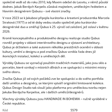
společně vedli až do roku 2010, kdy Maxim odešel do Lasvitu, v němž působí
dodnes. Jakub Berdych Karpelis zůstává majitelem, uměleckým ředitelem a
hlavním designérem Qubusu – své vlastní značky.
V roce 2023 se k Jakubovi připojila kurátorka a kreativní producentka Marcela
Straková (1977) a od té doby vedou studio společně jako kurátorsko-
designérské duo a směřují Qubus k 25. výročí od založení, jež oslaví v květnu
2026.
Kromě konceptuálního a produktového designu realizuje studio Qubus
rovněž projekty v oblasti interiérového designu a výstavní architektury.
Qubus je držitelem a také autorem několika prestižních ocenění v oblasti
kultury, umění a designu a pod značkou Qubus vznikla řada dnes již
ikonických instalací, kolekcí a uměleckých děl.
Výrobky Qubusu se vyznačují použitím tradičních materiálů, jako jsou sklo a
porcelán, které vznikají v místních dílnách a ve spolupráci s místními mistry
svého oboru.
Značka Qubus již od svých počátků zve ke spolupráci a do svého portfolia
další umělce a designéry, se kterými vytváří originální limitované kolekce.
Qubus Design Studio tak slouží jako platforma pro uměleckou tvorbu nejen
Jakuba Berdycha Karpelise, ale i dalších umělců/designérů.
Všechny výrobky Qubusu jsou HANDMADE IN BOHEMIA – ručně vyráběné v
České republice.
Kód
5579