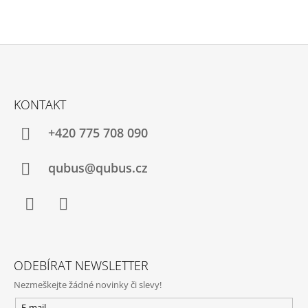
Z
Á
KONTAKT
P
A
+420 775 708 090
T
Í
qubus@qubus.cz
Facebook
Instagram
ODEBÍRAT NEWSLETTER
Nezmeškejte žádné novinky či slevy!
E-mail