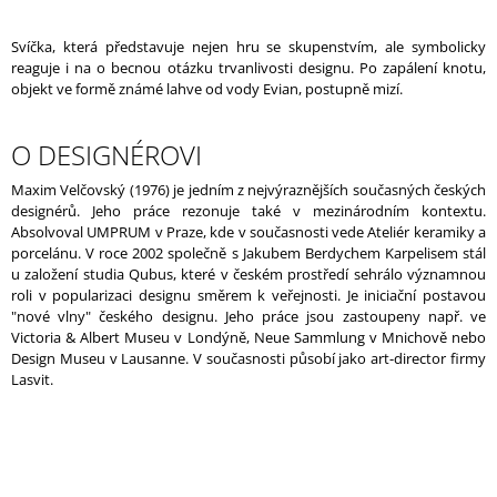
J
E
Svíčka, která představuje nejen hru se skupenstvím, ale symbolicky
M
reaguje i na o becnou otázku trvanlivosti designu. Po zapálení knotu,
E
objekt ve formě známé lahve od vody Evian, postupně mizí.
HOLÍNKA
O DESIGNÉROVI
/
WATERPROOF
WHITE
Maxim Velčovský (1976) je jedním z nejvýraznějších současných českých
designérů. Jeho práce rezonuje také v mezinárodním kontextu.
Absolvoval UMPRUM v Praze, kde v současnosti vede Ateliér keramiky a
porcelánu. V roce 2002 společně s Jakubem Berdychem Karpelisem stál
u založení studia Qubus, které v českém prostředí sehrálo významnou
roli v popularizaci designu směrem k veřejnosti. Je iniciační postavou
"nové vlny" českého designu. Jeho práce jsou zastoupeny např. ve
Victoria & Albert Museu v Londýně, Neue Sammlung v Mnichově nebo
Design Museu v Lausanne. V současnosti působí jako art-director firmy
Lasvit.