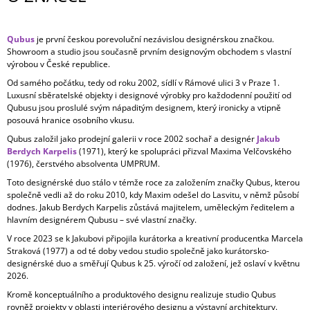
Qubus
je první českou porevoluční nezávislou designérskou značkou.
Showroom a studio jsou současně prvním designovým obchodem s vlastní
výrobou v České republice.
Od samého počátku, tedy od roku 2002, sídlí v Rámové ulici 3 v Praze 1.
Luxusní sběratelské objekty i designové výrobky pro každodenní použití od
Qubusu jsou proslulé svým nápaditým designem, který ironicky a vtipně
posouvá hranice osobního vkusu.
Qubus založil jako prodejní galerii v roce 2002 sochař a designér
Jakub
Berdych Karpelis
(1971), který ke spolupráci přizval Maxima Velčovského
(1976), čerstvého absolventa UMPRUM.
Toto designérské duo stálo v témže roce za založením značky Qubus, kterou
společně vedli až do roku 2010, kdy Maxim odešel do Lasvitu, v němž působí
dodnes. Jakub Berdych Karpelis zůstává majitelem, uměleckým ředitelem a
hlavním designérem Qubusu – své vlastní značky.
V roce 2023 se k Jakubovi připojila kurátorka a kreativní producentka Marcela
Straková (1977) a od té doby vedou studio společně jako kurátorsko-
designérské duo a směřují Qubus k 25. výročí od založení, jež oslaví v květnu
2026.
Kromě konceptuálního a produktového designu realizuje studio Qubus
rovněž projekty v oblasti interiérového designu a výstavní architektury.