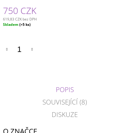
750 CZK
619,83 CZK bez DPH
Měrná
Skladem
(>5 ks)
cena:
POPIS
SOUVISEJÍCÍ (8)
DISKUZE
O ZNAČCE