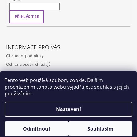
PŘIHLÁSIT SE
INFORMACE PRO VÁS
Obchodní podmínky
Ochrana osobních údajů
Kontakty
Tento web používá soubory cookie. Dalším
Doprava a platba
procházením tohoto webu vyjadřujete souhlas s jejich
Napište nám
používáním.
Nastavení
Dox by Qubus
Qubus
Odmítnout
Souhlasím
© 2026 Qubus. Všechna práva vyhrazena.
Vytvořil Shoptet
💚 LETNÍ DOVOLENÁ 💚 od 7.srpna do 17.srpna 💚