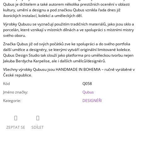
Qubus je držitelem a také autorem několika prestižních ocenění v oblasti
kultury, umění a designu a pod značkou Qubus vznikla řada dnes již
ikonických instalací, kolekcí a uměleckých děl.
Výrobky Qubusu se vyznačují použitím tradičních materiálů, jako jsou sklo a
porcelán, které vznikají v místních dílnách a ve spolupráci s místními mistry
svého oboru.
Značka Qubus již od svých počátků zve ke spolupráci a do svého portfolia
další umělce a designéry, se kterými vytváří originální limitované kolekce.
Qubus Design Studio tak slouží jako platforma pro uměleckou tvorbu nejen
Jakuba Berdycha Karpelise, ale i dalších umělců/designérů.
Všechny výrobky Qubusu jsou HANDMADE IN BOHEMIA – ručně vyráběné v
České republice.
Kód
Q058
Jméno značky
:
Qubus
Kategorie
:
DESIGNÉŘI
ZEPTAT SE
SDÍLET