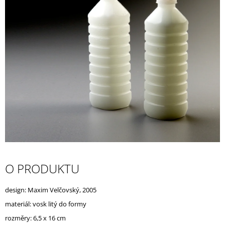
A
J
Í
T
?
HLEDAT
D
O PRODUKTU
O
P
O
design: Maxim Velčovský, 2005
R
materiál:
U
vosk litý do formy
Č
rozměry: 6,5 x 16 cm
U